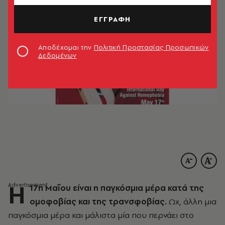
ΕΓΓΡΑΦΗ
Αποδέχομαι την
Πολιτική Προστασίας Προσωπικών
Δεδομένων
Η
17η Μαΐου είναι η παγκόσμια μέρα κατά της
ομοφοβίας και της τρανσφοβίας.
Ωχ, άλλη μια
παγκόσμια μέρα και μάλιστα μία που περνάει στο