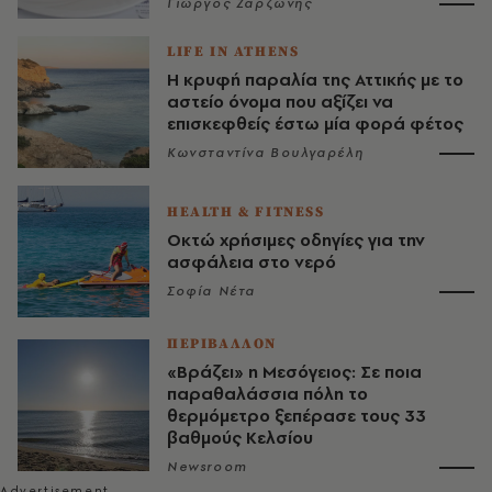
Γιώργος Ζαρζώνης
LIFE IN ATHENS
Η κρυφή παραλία της Αττικής με το
αστείο όνομα που αξίζει να
επισκεφθείς έστω μία φορά φέτος
Κωνσταντίνα Βουλγαρέλη
HEALTH & FITNESS
Οκτώ χρήσιμες οδηγίες για την
ασφάλεια στο νερό
Σοφία Νέτα
ΠΕΡΙΒΑΛΛΟΝ
«Βράζει» η Μεσόγειος: Σε ποια
παραθαλάσσια πόλη το
θερμόμετρο ξεπέρασε τους 33
βαθμούς Κελσίου
Newsroom