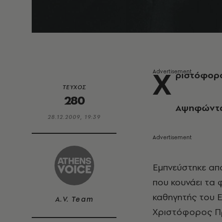
Χ
ριστόφορ
ΤΕΥΧΟΣ
280
Αψηφώντα
28.12.2009, 19:39
Εμπνεύστηκε από
που κουνάει τα
καθηγητής του 
A.V. Team
Χριστόφορος Πρ