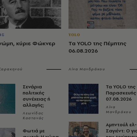
ΟΣ
YOLO
νώμη, κύριε Φώκνερ
Τα YOLO της Πέμπτης
06.08.2026
 Σαρακηνού
Λίνα Μανδράκου
Σενάρια
Τα YOLO της
πολιτικής
Παρασκευής
συνέχειας ή
07.08.2026
αλλαγής;
Λίνα
Μανδράκου
Λεωνίδας
Καστανάς
Αμπντούλ ελ-
Φωτιά με
Σαγιέντ: Ο γι
φωτιά: Η χώρα
του Αιγύπτιου