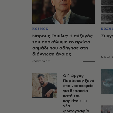
ΚΟΣΜΟΣ
ΚΟΣΜ
Μπρους Γουίλις: Η σύζυγός
Συγγ
του αποκάλυψε το πρώτο
σημάδι που οδήγησε στη
διάγνωση άνοιας
Ντίνα
Newsroom
O Γιώργος
Παράσχος ξανά
στο νοσοκομείο
για θεραπεία
κατά του
καρκίνου - Η
νέα
φωτογραφία