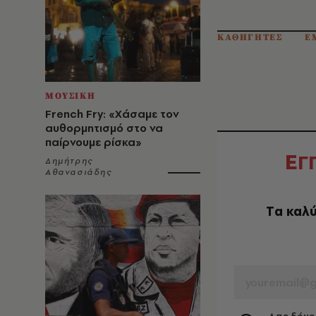
ΚΑΘΗΓΗΤΕΣ
Ε
ΜΟΥΣΙΚΗ
French Fry: «Χάσαμε τον
αυθορμητισμό στο να
παίρνουμε ρίσκα»
Ε
Γ
Δημήτρης
Αθανασιάδης
Tα καλύ
EMAIL