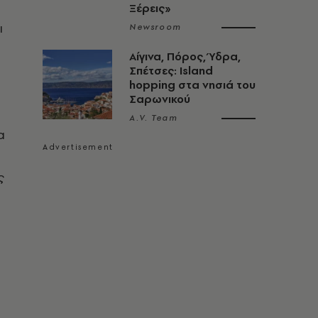
Ξέρεις»
ι
Newsroom
Αίγινα, Πόρος, Ύδρα,
Σπέτσες: Island
hopping στα νησιά του
Σαρωνικού
A.V. Team
α
ς