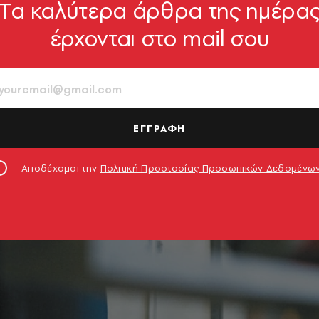
Tα καλύτερα άρθρα της ημέρα
έρχονται στο mail σου
ΕΓΓΡΑΦΗ
Αποδέχομαι την
Πολιτική Προστασίας Προσωπικών Δεδομένω