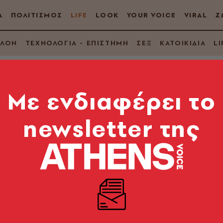
Α
ΠΟΛΙΤΙΣΜΟΣ
LIFE
LOOK
YOUR VOICE
VIRAL
Ζ
ΛΛΟΝ
ΤΕΧΝΟΛΟΓΙΑ - ΕΠΙΣΤΗΜΗ
ΣΕΞ
ΚΑΤΟΙΚΙΔΙΑ
LI
Mε ενδιαφέρει το
newsletter της
χρονιάς - Χριστόφο