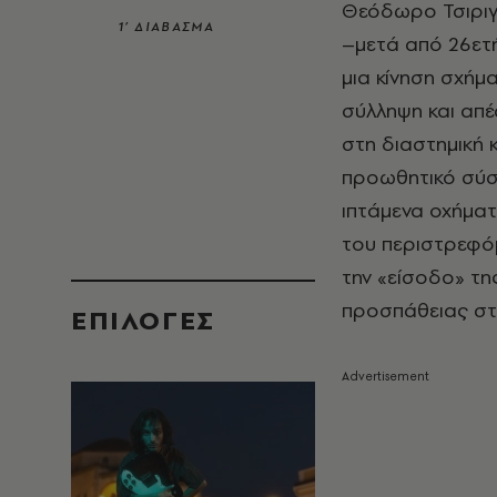
Θεόδωρο Τσιριγγ
1’ ΔΙΑΒΑΣΜΑ
–μετά από 26ετ
μια κίνηση σχή
σύλληψη και απέ
στη διαστημική 
προωθητικό σύσ
ιπτάμενα οχήματ
του περιστρεφό
την «είσοδο» τη
προσπάθειας στο
EΠΙΛΟΓΈΣ