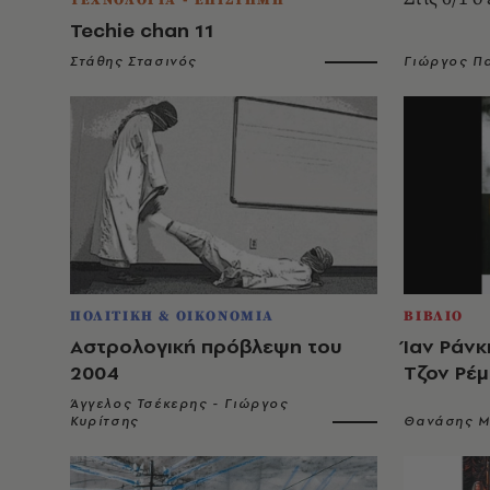
Techie chan 11
Στάθης Στασινός
Γιώργος Π
ΠΟΛΙΤΙΚΗ & ΟΙΚΟΝΟΜΙΑ
ΒΙΒΛΙΟ
Aστρολογική πρόβλεψη του
Ίαν Ράνκ
2004
Tζον Ρέμ
Άγγελος Τσέκερης - Γιώργος
Κυρίτσης
Θανάσης Μ