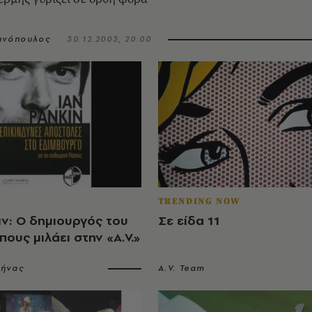
ανόπουλος
30.12.2003, 20:00
TRENDING NOW
ιν: O δημιουργός του
Σε είδα 11
πους μιλάει στην «A.V.»
ήνας
A.V. Team