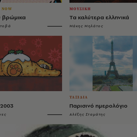
G NOW
ΜΟΥΣΙΚΗ
υ βρώμικα
Τα καλύτερα ελληνικά
ντοβά
Μάκης Μηλάτος
ΤΑΞΙΔΙΑ
 2003
Παρισινό ημερολόγιο
νες
Αλέξης Σταμάτης