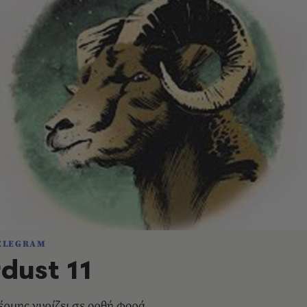
ELEGRAM
dust 11
 έρμης γυρίζει σε ορθή φορά