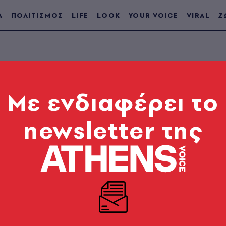
Α
ΠΟΛΙΤΙΣΜΟΣ
LIFE
LOOK
YOUR VOICE
VIRAL
Ζ
Mε ενδιαφέρει το
ΤΟ ΤΕΥΧΟΣ
newsletter της
#11
30.12.2003
|
Πάνος Πιτσιλίδης
Αυτή την εβδομάδα το σχεδιάζει ο
Πάνος Πιτσιλί
Γεννήθηκε το 1959 στο Λονδίνο. Σπούδασε στο L