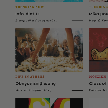
TRENDING NOW
TRENDIN
Info-diet 11
Μίλα μο
Σταυρούλα Παναγιωτάκη
Μυρτώ Κο
LIFE IN ATHENS
ΜΟΥΣΙΚΗ
Oδηγoς επiβiωσης
Class of
Μανίνα Ζουμπουλάκη
Γιάννης Νέ