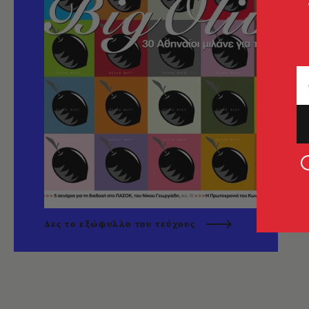
Δες το εξώφυλλο του τεύχους