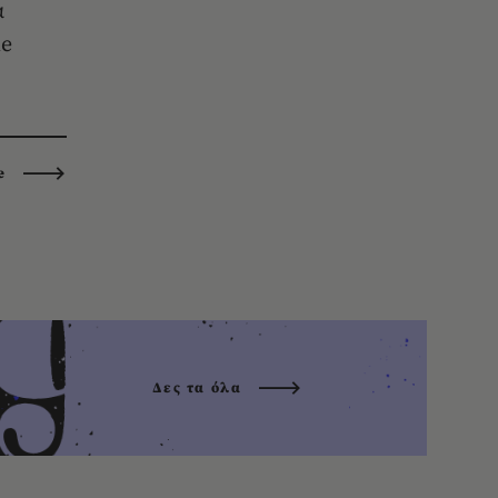
α
ie
e
Δες τα όλα