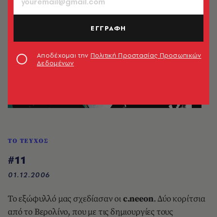
ΕΓΓΡΑΦΗ
Αποδέχομαι την
Πολιτική Προστασίας Προσωπικών
Δεδομένων
ΤΟ ΤΕΥΧΟΣ
#11
01.12.2006
Το εξώφυλλό μας σχεδίασαν οι
c.neeon
. Δύο κορίτσια
από το Βερολίνο, που με τις δημιουργίες τους