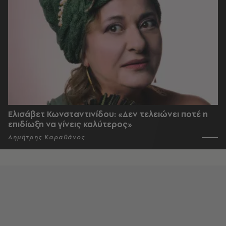
Ελισάβετ Κωνσταντινίδου: «Δεν τελειώνει ποτέ η
επιδίωξη να γίνεις καλύτερος»
Δημήτρης Καραθάνος