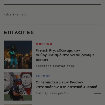
EΠΙΛΟΓΈΣ
ΜΟΥΣΙΚΗ
French Fry: «Χάσαμε τον
αυθορμητισμό στο να παίρνουμε
ρίσκα»
Δημήτρης Αθανασιάδης
ΚΟΣΜΟΣ
Οι περιπέτειες των Ρώσων
κατασκόπων στη Λατινική Αμερική
Σώτη Τριανταφύλλου