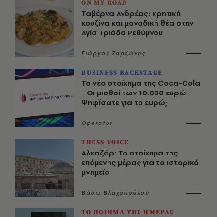
ON MY ROAD
Ταβέρνα Ανδρέας: κρητική
κουζίνα και μοναδική θέα στην
Αγία Τριάδα Ρεθύμνου
Γιώργος Ζαρζώνης
BUSINESS BACKSTAGE
Το νέο στοίχημα της Coca-Cola
- Οι μισθοί των 10.000 ευρώ -
Ψηφίσατε για το ευρώ;
Operator
THESS VOICE
Αλκαζάρ: Το στοίχημα της
επόμενης μέρας για το ιστορικό
μνημείο
Βάσω Βλαχοπούλου
ΤΟ ΠΟΙΗΜΑ ΤΗΣ ΗΜΕΡΑΣ