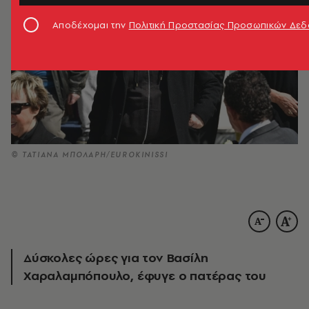
Αποδέχομαι την
Πολιτική Προστασίας Προσωπικών Δε
© ΤΑΤΙΑΝΑ ΜΠΟΛΑΡΗ/EUROKINISSI
Δύσκολες ώρες για τον Βασίλη
Χαραλαμπόπουλο, έφυγε ο πατέρας του