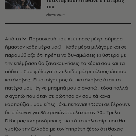
Τσαλταμπάση: Πέθανε ο πατέρας
του
Newsroom
Από τη Μ. Παρασκευή που χτύπησες μέχρι σήμερα
ήμασταν κάθε μέρα μαζί.... Κάθε μέρα μιλάγαμε και σε
παραμύθιαζα ότι πρέπει να δυναμώσεις κι ύστερα με
την επέμβαση θα ξανακουνήσεις τα χέρια σου και τα
πόδια ... Σου φύλαγα την ελπίδα μέχρι τέλους ώσπου
κατάλαβες.. Είμαι σίγουρος ότι κατάλαβες όταν το
πατέρα μου ..έγινε μπαμπά μου σ αγαπώ.. τόσα πολλά
σ αγαπώ που όταν σε ρώτησα αν σου τά κανα
καρπούζια .. μου είπες ..όχι...πεπόνια!!! Όσοι σε ξέρουνε
δε σ έκαναν για 86 χρονών...τουλάχιστον 70... Τρελό
DNA μας κληρονόμησες... Αυτό το καλοκαίρι που θα
γυρίζω την Ελλάδα με τον Υπηρέτη ξέρω ότι θαχεις