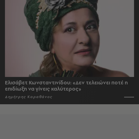
Ελισάβετ Κωνσταντινίδου: «Δεν τελειώνει ποτέ η
επιδίωξη να γίνεις καλύτερος»
Δημήτρης Καραθάνος