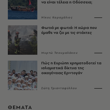
να είναι τέλεια η Οδύσσεια;
Νίκος Καραχάλιος
Φωτιά με φωτιά: Η χώρα που
έμαθε να ζει με τις στάχτες
Μυρτώ Τσουμαλάκου
Πώς η Ευρώπη χρηματοδοτεί τα
ισλαμιστικά δίκτυα της
οικογένειας Ερντογάν
Σώτη Τριανταφύλλου
ΘΕΜΑΤΑ