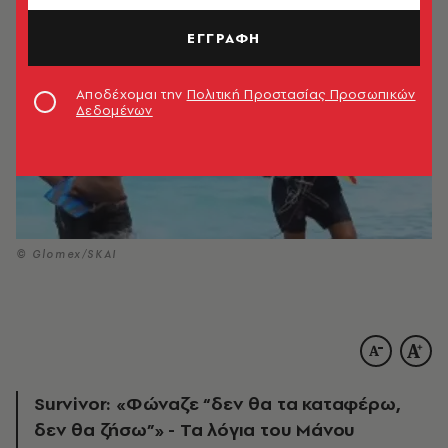
ΕΓΓΡΑΦΗ
Αποδέχομαι την
Πολιτική Προστασίας Προσωπικών
Δεδομένων
© Glomex/SKAI
Survivor: «Φώναζε “δεν θα τα καταφέρω,
δεν θα ζήσω”» - Τα λόγια του Μάνου