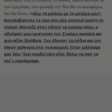
αισθήσεις του ο Σταύρος. Ο Μάνος προσπαθούσε να
τον ηρεμήσει, του φώναζε ότι “δεν θα τα καταφέρω,
δεν θα ζήσω. Θ
έλω να μιλήσω με τη μητέρα μου”.
Καταλαβαίνετε το σοκ που είχε υποστεί εκείνη τη
στιγμή. Φώναζε στον οδηγό να γυρίσει πίσω, ο
αδελφός μου κρατούσε τον Σταύρο αγκαλιά και
φώναζαν βοήθεια. Του έδεσαν τα πόδια και τον
πήγαν γρήγορα στο νοσοκομείο. Όταν μιλήσαμε
μας λέει “έχει συμβεί κάτι εδώ, θέλω να σας το
πω”» περιέγραψε.