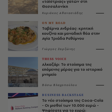
«ταΐστριας» γατών στη
Θεσσαλονίκη
Κυριάκος Αθανασιάδης
ON MY ROAD
Ταβέρνα Ανδρέας: κρητική
κουζίνα και μοναδική θέα στην
Αγία Τριάδα Ρεθύμνου
Γιώργος Ζαρζώνης
THESS VOICE
Αλκαζάρ: Το στοίχημα της
επόμενης μέρας για το ιστορικό
μνημείο
Βάσω Βλαχοπούλου
BUSINESS BACKSTAGE
Το νέο στοίχημα της Coca-Cola
- Οι μισθοί των 10.000 ευρώ -
Ψηφίσατε για το ευρώ;