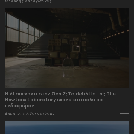
Μπάμπης Καλογιάννης
Η AI απέναντι στην Gen Z; Το debAIte της The
Newtons Laboratory έκανε κάτι πολύ πιο
ενδιαφέρον
Δημήτρης Αθανασιάδης