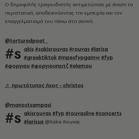
Ο δημοφιλής τραγουδιστής αντιμετώπισε με άνεση το
περιστατικό, αποδεικνύοντας την εμπειρία και τον
επαγγελματισμό του πάνω στη σκηνή.
@torturedpoet_
#s
akis
#sakisrouvas
#rouvas
#larisa
#greektiktok
#mpesfypgamw
#fyp
#φοργιου
#φοργιουπειτζ
#elamou
♬ πρωτότυπος ήχος - christos
@manostsampasi
#s
akisrouvas
#fyp
#rouvaslive
#concerts
#larissa
@Sakis Rouvas