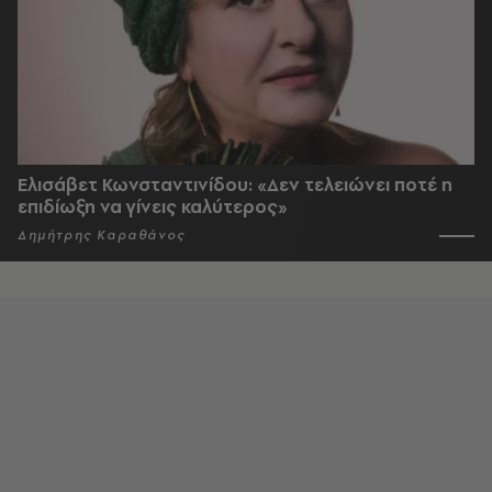
Ελισάβετ Κωνσταντινίδου: «Δεν τελειώνει ποτέ η
επιδίωξη να γίνεις καλύτερος»
Δημήτρης Καραθάνος