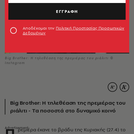
ΕΓΓΡΑΦΗ
Αποδέχομαι την
Πολιτική Προστασίας Προσωπικών
Δεδομένων
Big Brother: Η τηλεθέαση της πρεμιέρας του ριάλιτι ©
Instagram
Big Brother: Η τηλεθέαση της πρεμιέρας του
ριάλιτι - Τα ποσοστά στο δυναμικό κοινό
Π
ρεμιέρα έκανε το βράδυ της Κυριακής (27.4) το