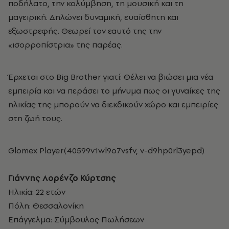
ποδήλατο, την κολύμβηση, τη μουσική και τη
μαγειρική. Δηλώνει δυναμική, ευαίσθητη και
εξωστρεφής. Θεωρεί τον εαυτό της την
«ισορροπίστρια» της παρέας.
Έρχεται στο Big Brother γιατί: Θέλει να βιώσει μια νέα
εμπειρία και να περάσει το μήνυμα πως οι γυναίκες της
ηλικίας της μπορούν να διεκδικούν χώρο και εμπειρίες
στη ζωή τους.
Glomex Player(40599v1wl9o7vsfv, v-d9hp0rl3yepd)
Γιάννης Λορένζο Κύρτσης
Ηλικία: 22 ετών
Πόλη: Θεσσαλονίκη
Επάγγελμα: Σύμβουλος Πωλήσεων