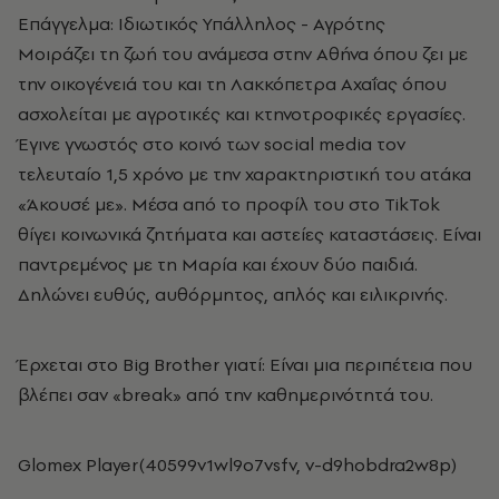
Επάγγελμα: Ιδιωτικός Υπάλληλος - Αγρότης
Μοιράζει τη ζωή του ανάμεσα στην Αθήνα όπου ζει με
την οικογένειά του και τη Λακκόπετρα Αχαΐας όπου
ασχολείται με αγροτικές και κτηνοτροφικές εργασίες.
Έγινε γνωστός στο κοινό των social media τον
τελευταίο 1,5 χρόνο με την χαρακτηριστική του ατάκα
«Άκουσέ με». Μέσα από το προφίλ του στο TikTok
θίγει κοινωνικά ζητήματα και αστείες καταστάσεις. Είναι
παντρεμένος με τη Μαρία και έχουν δύο παιδιά.
Δηλώνει ευθύς, αυθόρμητος, απλός και ειλικρινής.
Έρχεται στο Big Brother γιατί: Είναι μια περιπέτεια που
βλέπει σαν «break» από την καθημερινότητά του.
Glomex Player(40599v1wl9o7vsfv, v-d9hobdra2w8p)