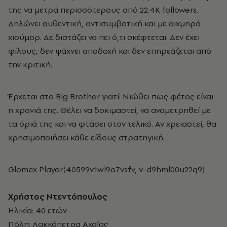
της να μετρά περισσότερους από 22.4K followers.
Δηλώνει αυθεντική, αντισυμβατική και με αιχμηρό
χιούμορ. Δε διστάζει να πει ό,τι σκέφτεται. Δεν έχει
φίλους, δεν ψάχνει αποδοχή και δεν επηρεάζεται από
την κριτική.
Έρχεται στο Big Brother γιατί: Νιώθει πως φέτος είναι
η χρονιά της. Θέλει να δοκιμαστεί, να αναμετρηθεί με
τα όριά της και να φτάσει στον τελικό. Αν χρειαστεί, θα
χρησιμοποιήσει κάθε είδους στρατηγική.
Glomex Player(40599v1wl9o7vsfv, v-d9hml00u22q9)
Χρήστος Ντεντόπουλος
Ηλικία: 40 ετών
Πόλη: Λακκόπετρα Αχαΐας