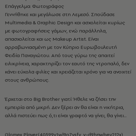
Επάγγελμα: Φωτογράφος
Γεννήθηκε και μεγάλωσε στη Λεμεσό. Σπούδασε
Multimedia & Graphic Design και ασχολείται κυρίως
με φωτογραφήσεις γάμων, ενώ παράλληλα,
απασχολείται και ως Μakeup Artist. Είναι
αρραβωνιασμένη με τον Κύπριο Ευρωβουλευτή
Φειδία Παναγιώτου. Από τους γύρω της απαιτεί
ειλικρίνεια, χαρακτηρίζει τον εαυτό της ντροπαλό, δεν
κάνει εύκολα φιλίες και χρειάζεται χρόνο για να ανοιχτεί
στους ανθρώπους.
Έρχεται στο Big Brother γιατί: Ήθελε να ζήσει την
εμπειρία από μικρή. Δεν ξέρει αν θα είναι η νικήτρια,
αλλά πιστεύει πως ό,τι είναι γραφτό να γίνει, θα γίνει...
Glomex Player(40599v1wl9o7vsfv, v-d9hnwbey212x)