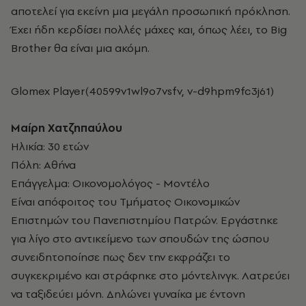
αποτελεί για εκείνη μια μεγάλη προσωπική πρόκληση.
Έχει ήδη κερδίσει πολλές μάχες και, όπως λέει, το Big
Brother θα είναι μια ακόμη.
Glomex Player(40599v1wl9o7vsfv, v-d9hpm9fc3j61)
Μαίρη Χατζηπαύλου
Ηλικία: 30 ετών
Πόλη: Αθήνα
Επάγγελμα: Οικονομολόγος - Μοντέλο
Είναι απόφοιτος του Τμήματος Οικονομικών
Επιστημών του Πανεπιστημίου Πατρών. Εργάστηκε
για λίγο στο αντικείμενο των σπουδών της ώσπου
συνειδητοποίησε πως δεν την εκφράζει το
συγκεκριμένο και στράφηκε στο μόντελινγκ. Λατρεύει
να ταξιδεύει μόνη. Δηλώνει γυναίκα με έντονη