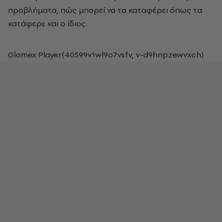
προβλήματα, πώς μπορεί να τα καταφέρει όπως τα
κατάφερε και ο ίδιος.
Glomex Player(40599v1wl9o7vsfv, v-d9hnpzewvxch)