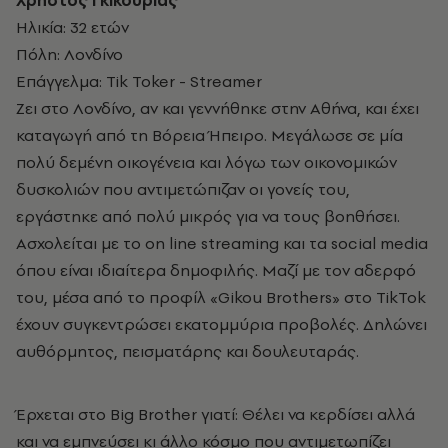
Χρήστος Γκικουρίας
Ηλικία: 32 ετών
Πόλη: Λονδίνο
Επάγγελμα: Tik Toker - Streamer
Ζει στο Λονδίνο, αν και γεννήθηκε στην Αθήνα, και έχει
καταγωγή από τη Βόρεια Ήπειρο. Μεγάλωσε σε μία
πολύ δεμένη οικογένεια και λόγω των οικονομικών
δυσκολιών που αντιμετώπιζαν οι γονείς του,
εργάστηκε από πολύ μικρός για να τους βοηθήσει.
Ασχολείται με το on line streaming και τα social media
όπου είναι ιδιαίτερα δημοφιλής. Μαζί με τον αδερφό
του, μέσα από το προφίλ «Gikou Brothers» στο TikTok
έχουν συγκεντρώσει εκατομμύρια προβολές. Δηλώνει
αυθόρμητος, πεισματάρης και δουλευταράς.
Έρχεται στο Big Brother γιατί: Θέλει να κερδίσει αλλά
και να εμπνεύσει κι άλλο κόσμο που αντιμετωπίζει