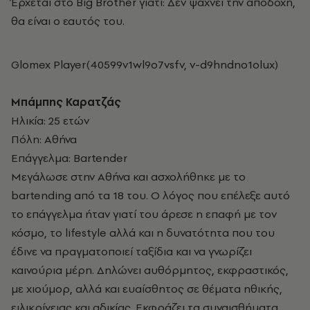
Έρχεται στο Big Brother γιατί: Δεν ψάχνει την αποδοχή,
θα είναι ο εαυτός του.
Glomex Player(40599v1wl9o7vsfv, v-d9hndno1olux)
Μπάμπης Καρατζάς
Ηλικία: 25 ετών
Πόλη: Αθήνα
Επάγγελμα: Bartender
Μεγάλωσε στην Αθήνα και ασχολήθηκε με το
bartending από τα 18 του. Ο λόγος που επέλεξε αυτό
το επάγγελμα ήταν γιατί του άρεσε η επαφή με τον
κόσμο, το lifestyle αλλά και η δυνατότητα που του
έδινε να πραγματοποιεί ταξίδια και να γνωρίζει
καινούρια μέρη. Δηλώνει αυθόρμητος, εκφραστικός,
με χιούμορ, αλλά και ευαίσθητος σε θέματα ηθικής,
ειλικρίνειας και αδικίας. Εκφράζει τα συναισθήματα