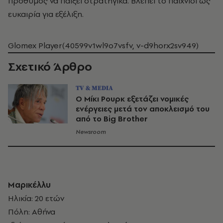
πρόθυμος να παίξει στρατηγικά. Βλέπει το παιχνίδι ως
ευκαιρία για εξέλιξη.
Glomex Player(40599v1wl9o7vsfv, v-d9horx2sv949)
Σχετικό Άρθρο
TV & MEDIA
Ο Μίκι Ρουρκ εξετάζει νομικές
ενέργειες μετά τον αποκλεισμό του
από το Big Brother
Newsroom
Μαρικέλλυ
Ηλικία: 20 ετών
Πόλη: Αθήνα