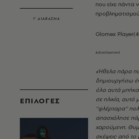
που είχε πάντα ν
προβληματισμούς
1’ ΔΙΑΒΑΣΜΑ
Glomex Player(4
«Ήθελα πάρα πολ
δημιουργήσω έν
όλα αυτά μπήκαν
σε ηλικία, αυτό
EΠΙΛΟΓΈΣ
''φλέρταρα'' πολ
απασχόλησε πάρ
χαρούμενη. Θυμά
σκέψεις από το 