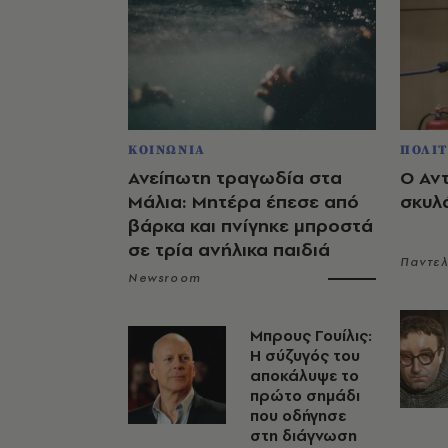
ΚΟΙΝΩΝΙΑ
ΠΟΛΙΤ
Ανείπωτη τραγωδία στα
Ο Αν
Μάλια: Μητέρα έπεσε από
σκυλ
βάρκα και πνίγηκε μπροστά
σε τρία ανήλικα παιδιά
Παντε
Newsroom
Μπρους Γουίλις:
Η σύζυγός του
αποκάλυψε το
πρώτο σημάδι
που οδήγησε
στη διάγνωση