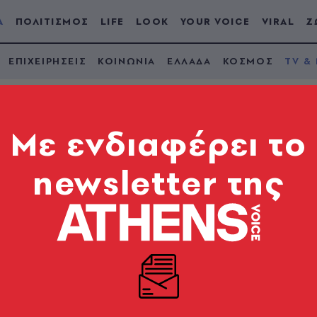
Α
ΠΟΛΙΤΙΣΜΟΣ
LIFE
LOOK
YOUR VOICE
VIRAL
Ζ
ΕΠΙΧΕΙΡΗΣΕΙΣ
ΚΟΙΝΩΝΙΑ
ΕΛΛΑΔΑ
ΚΟΣΜΟΣ
TV &
Mε ενδιαφέρει το
newsletter της
σοπούλου: Μετά τη
υ, «φλέρταρα» πολύ 
λιψη