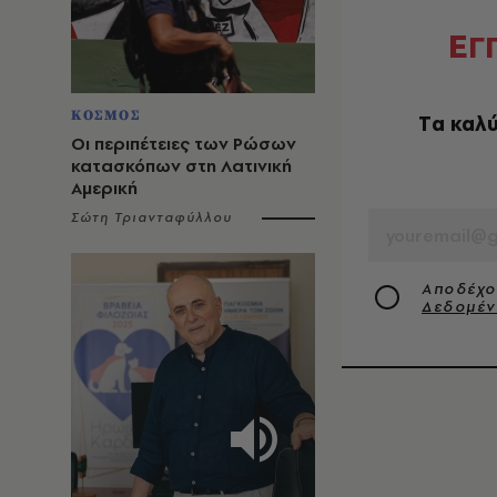
Ε
Γ
ΚΟΣΜΟΣ
Tα καλύ
Οι περιπέτειες των Ρώσων
κατασκόπων στη Λατινική
Αμερική
EMAIL
Σώτη Τριανταφύλλου
Αποδέχο
Δεδομέ