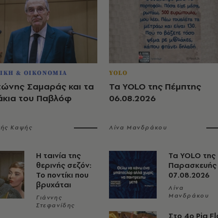
ΙΚΗ & ΟΙΚΟΝΟΜΙΑ
YOLO
τώνης Σαμαράς και τα
Τα YOLO της Πέμπτης
άκια του Παβλόφ
06.08.2026
λής Καψής
Λίνα Μανδράκου
Η ταινία της
Τα YOLO της
θερινής σεζόν:
Παρασκευής
Το ποντίκι που
07.08.2026
βρυχάται
Λίνα
Μανδράκου
Γιάννης
Στεφανίδης
Στο 4ο Pig Fl