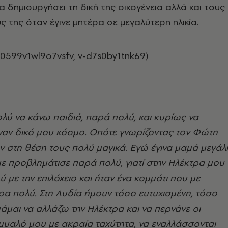
α δημιουργήσει τη δική της οικογένεια αλλά και τους
 της όταν έγινε μητέρα σε μεγαλύτερη ηλικία.
0599v1wl9o7vsfv, v-d7s0by1tnk69)
ύ να κάνω παιδιά, παρά πολύ, και κυρίως να
αν δικό μου κόσμο. Οπότε γνωρίζοντας τον Φώτη
 στη θέση τους πολύ μαγικά. Εγώ έγινα μαμά μεγάλ
 με προβλημάτισε παρά πολύ, γιατί στην Ηλέκτρα μου
ύ με την επιλόχειο και ήταν ένα κομμάτι που με
α πολύ. Στη Λυδία ήμουν τόσο ευτυχισμένη, τόσο
μαι να αλλάζω την Ηλέκτρα και να περνάνε οι
μυαλό μου με ακραία ταχύτητα, να εναλλάσσονται