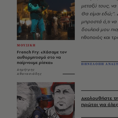
μεταξύ τους, να 
Θα είμαι εδώ;''.
μπροστά ό,τι να
δουλειά μου πια;
ηθοποιός και τρ
ΜΟΥΣΙΚΗ
French Fry: «Χάσαμε τον
αυθορμητισμό στο να
παίρνουμε ρίσκα»
ΠΗΝΕΛΟΠΗ ΑΝΑΣ
Δημήτρης
Αθανασιάδης
Ακολουθήστε τη
πρώτοι για όλες