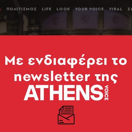
Α
ΠΟΛΙΤΙΣΜΟΣ
LIFE
LOOK
YOUR VOICE
VIRAL
Ζ
Mε ενδιαφέρει το
newsletter της