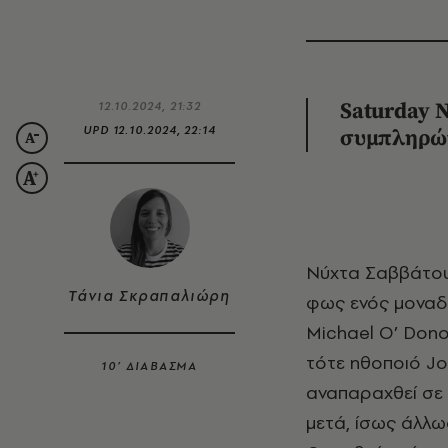
12.10.2024, 21:32
Saturday
N
UPD
12.10.2024, 22:14
συμπληρών
Νύχτα Σαββάτου, 11 Οκτωβρίου 1975. Studio 8Η, NBC. Δύο πολυθρόνες υπό το
Τάνια Σκραπαλιώρη
φως ενός μοναδι
Michael O’ Dono
τότε ηθοποιό Jo
10’ ΔΙΑΒΑΣΜΑ
αναπαραχθεί σε 
μετά, ίσως άλλωσ