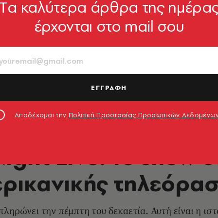
Tα καλύτερα άρθρα της ημέρα
έρχονται στο mail σου
ΕΓΓΡΑΦΗ
via Getty Images
Αποδέχομαι την
Πολιτική Προστασίας Προσωπικών Δεδομένω
TV & MEDIA
ight Live: To show 
ρικανικής τηλεόρα
ληρώνει την πέμπτη του δεκαετία. Αυτή είναι η ιστ