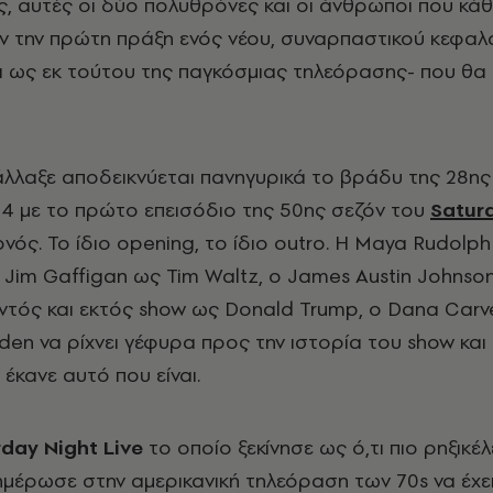
 αυτές οι δύο πολυθρόνες και οι άνθρωποι που κά
 την πρώτη πράξη ενός νέου, συναρπαστικού κεφαλ
αι ως εκ τούτου της παγκόσμιας τηλεόρασης- που θα
λλαξε αποδεικνύεται πανηγυρικά το βράδυ της 28ης
4 με το πρώτο επεισόδιο της 50ης σεζόν του
Satur
ονός. Το ίδιο opening, το ίδιο outro. Η Maya Rudolp
ο Jim Gaffigan ως Tim Waltz, o James Austin Johnso
εντός και εκτός show ως Donald Trump, ο Dana Carv
den να ρίχνει γέφυρα προς την ιστορία του show και
έκανε αυτό που είναι.
rday
Night
Live
το οποίο ξεκίνησε ως ό,τι πιο ρηξικέ
ημέρωσε στην αμερικανική τηλεόραση των 70s να έχε