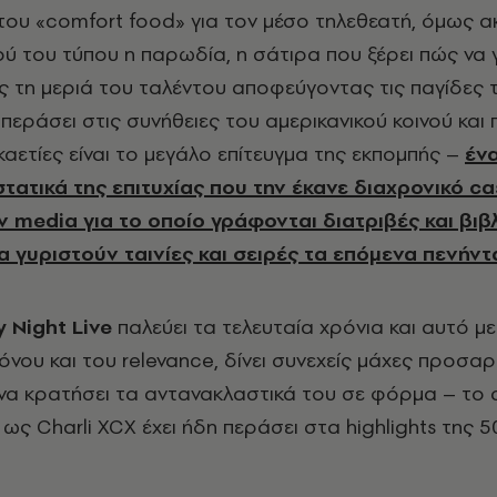
του «comfort food» για τον μέσο τηλεθεατή, όμως 
ού του τύπου η παρωδία, η σάτιρα που ξέρει πώς να γ
ς τη μεριά του ταλέντου αποφεύγοντας τις παγίδες 
περάσει στις συνήθειες του αμερικανικού κοινού και
εκαετίες είναι το μεγάλο επίτευγμα της εκπομπής –
έν
τατικά της επιτυχίας που την έκανε διαχρονικό ca
media για το οποίο γράφονται διατριβές και βιβλί
 γυριστούν ταινίες και σειρές τα επόμενα πενήντ
y
Night
Live
παλεύει τα τελευταία χρόνια και αυτό μ
όνου και του relevance, δίνει συνεχείς μάχες προσα
α κρατήσει τα αντανακλαστικά του σε φόρμα – το 
ως Charli XCX έχει ήδη περάσει στα highlights της 5