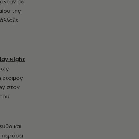
θονταν σε
αίου της
 άλλαζε
day
Night
h ως
n έτοιμος
ey στον
 του
λευθο και
ι περάσει