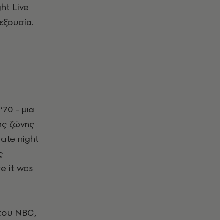
ht Live
εξουσία.
70 - μια
ής ζώνης
ate night
ς
e it was
–
 του NBC,