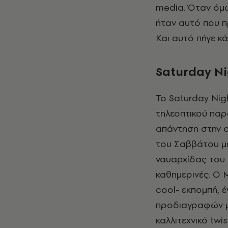
media. Όταν όμω
ήταν αυτό που π
Και αυτό πήγε κά
Saturday
Ni
Το Saturday Nig
τηλεοπτικού παρ
απάντηση στην α
του Σαββάτου με
ναυαρχίδας του 
καθημερινές. Ο 
cool- εκπομπή, 
προδιαγραφών με
καλλιτεχνικό twi