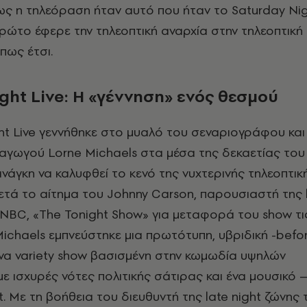
ς η τηλεόραση ήταν αυτό που ήταν το Saturday Nig
ρώτο έφερε την τηλεοπτική αναρχία στην τηλεοπτική 
πως έτσι.
ght
Live
: H
«γέννηση» ενός θεσμού
ht Live γεννήθηκε στο μυαλό του σεναριογράφου και
αγωγού Lorne Michaels στα μέσα της δεκαετίας του ’
νάγκη να καλυφθεί το κενό της νυχτερινής τηλεοπτικ
τά το αίτημα του Johnny Carson, παρουσιαστή της l
NBC, «The Tonight Show» για μεταφορά του show τι
Michaels εμπνεύστηκε μια πρωτότυπη, υβριδική -befor
ένα variety show βασισμένη στην κωμωδία υψηλών
 ισχυρές νότες πολιτικής σάτιρας και ένα μουσικό 
st. Με τη βοήθεια του διευθυντή της late night ζώνης