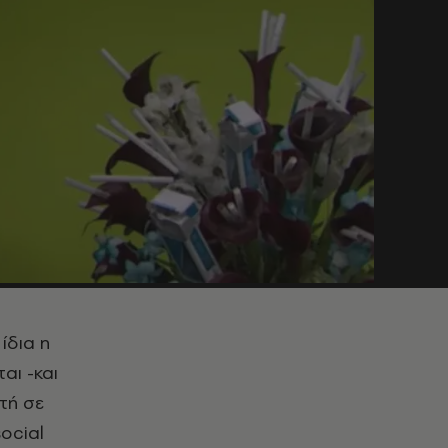
ίδια η
αι -και
τή σε
ocial