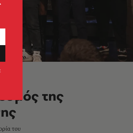
ς
ν
θεσμός της
σης
ορία του