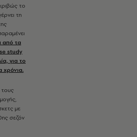
ακριβώς το
έρνει τη
της
 παραμένει
α από τα
se study
α, για το
α χρόνια.
ε τους
ρμογής,
σκετς με
0ης σεζόν