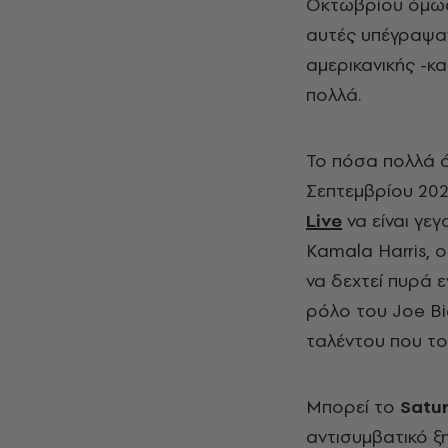
Οκτωβρίου όμως,
αυτές υπέγραψαν
αμερικανικής -κ
πολλά.
Το πόσα πολλά ά
Σεπτεμβρίου 202
Live
να είναι γεγ
Kamala Harris, 
να δεχτεί πυρά 
ρόλο του Joe Bi
ταλέντου που το 
Μπορεί το
Satu
αντισυμβατικό ξ