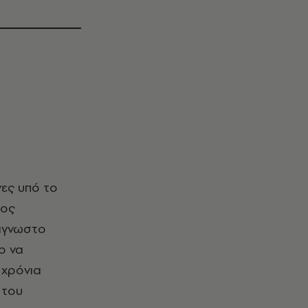
φος
 άγνωστο
ο να
 χρόνια
 του