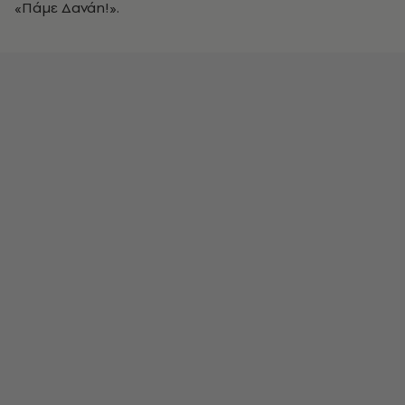
«Πάμε Δανάη!».