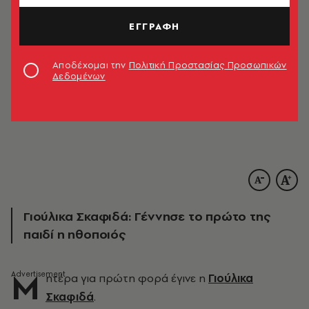
ΕΓΓΡΑΦΗ
Αποδέχομαι την
Πολιτική Προστασίας Προσωπικών
Δεδομένων
© Instagram/Γιούλικα Σκαφιδά
Γιούλικα Σκαφιδά: Γέννησε το πρώτο της
παιδί η ηθοποιός
Μ
ητέρα για πρώτη φορά έγινε η
Γιούλικα
Σκαφιδά
.