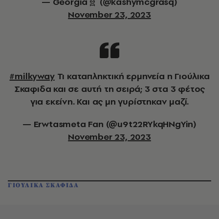
— Georgia🧬 (@kashymcgrasq)
November 23, 2023
#milkyway
Τι καταπληκτική ερμηνεία η Γιούλικα
Σκαφιδα και σε αυτή τη σειρά; 3 στα 3 φέτος
για εκείνη. Και ας μη γυρίστηκαν μαζί.
— Erwtasmeta Fan (@u9t22RYkqHNgYin)
November 23, 2023
ΓΙΟΥΛΙΚΑ ΣΚΑΦΙΔΑ