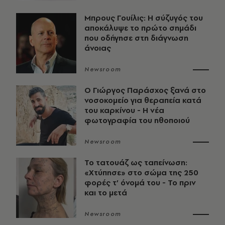
Μπρους Γουίλις: Η σύζυγός του
αποκάλυψε το πρώτο σημάδι
που οδήγησε στη διάγνωση
άνοιας
Newsroom
O Γιώργος Παράσχος ξανά στο
νοσοκομείο για θεραπεία κατά
του καρκίνου - Η νέα
φωτογραφία του ηθοποιού
Newsroom
Το τατουάζ ως ταπείνωση:
«Χτύπησε» στο σώμα της 250
φορές τ’ όνομά του - Το πριν
και το μετά
Newsroom