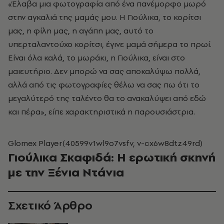
«Έλαβα μια φωτογραφία από ένα πανέμορφο μωρό
στην αγκαλιά της μαμάς μου. Η Γιούλικα, το κορίτσι
μας, η φίλη μας, η αγάπη μας, αυτό το
υπερταλαντούχο κορίτσι, έγινε μαμά σήμερα το πρωί.
Είναι όλα καλά, το μωράκι, η Γιούλικα, είναι στο
μαιευτήριο. Δεν μπορώ να σας αποκαλύψω πολλά,
αλλά από τις φωτογραφίες θέλω να σας πω ότι το
μεγαλύτερό της ταλέντο θα το ανακαλύψει από εδώ
και πέρα», είπε χαρακτηριστικά η παρουσιάστρια.
Glomex Player(40599v1wl9o7vsfv, v-cx6w8dtz49rd)
Γιούλικα Σκαφιδά: Η ερωτική σκηνή
με την Ξένια Ντάνια
Σχετικό Άρθρο