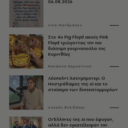
06.08.2026
Λίνα Μανδράκου
Στο 4ο Pig Floyd ακούς Pink
Floyd τρώγοντας την πιο
διάσημη γουρνοπούλα της
Κορινθίας
Νατάσσα Καρυστινού
Λέοπολντ Άσενμπρενερ: Ο
Νοστράδαμος της AI και το
στοίχημα των δισεκατομμυρίων
Λουκάς Βελιδάκης
Οι Έλληνες της ΑΙ που έφυγαν,
αλλά δεν εγκατέλειψαν την