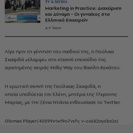
TV & MEDIA
Marketing in Practice: Διαχείριση
και Δύναμη - Οι γυναίκες στο
Ελληνικό Επιχειρείν
A.V. Team
Λίγο πριν τη γέννηση του παιδιού της, η Γιούλικα
Σκαφιδά «έλαμψε» στο χτεσινό επεισόδιο της
αγαπημένης σειράς Milky Way
του Βασίλη Κεκάτου.
Η ερωτική σκηνή της Γιούλικας Σκαφιδά, η
οποία
υποδύεται την Ελένη, μητέρα της 17χρονης
Μαρίας, με την Ξένια Ντάνια ενθουσίασε το Twitter.
Glomex Player(40599v1wl9o7vsfv, v-cx6k2oy6bs2x)