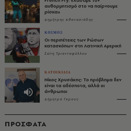
French Fry: «Χάσαμε τον
αυθορμητισμό στο να παίρνουμε
ρίσκα»
Δημήτρης Αθανασιάδης
ΚΟΣΜΟΣ
Οι περιπέτειες των Ρώσων
κατασκόπων στη Λατινική Αμερική
Σώτη Τριανταφύλλου
ΚΑΤΟΙΚΙΔΙΑ
Νίκος Χρυσάκης: Το πρόβλημα δεν
είναι τα αδέσποτα, αλλά οι
άνθρωποι
Δήμητρα Γκρους
ΠΡΟΣΦΑΤΑ