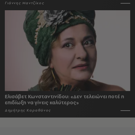
Γιάννης Μαντζίκος
Ελισάβετ Κωνσταντινίδου: «Δεν τελειώνει ποτέ η
επιδίωξη να γίνεις καλύτερος»
Δημήτρης Καραθάνος