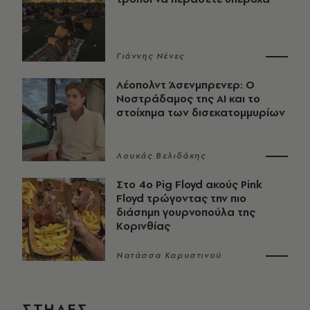
Γιάννης Νένες
Λέοπολντ Άσενμπρενερ: Ο
Νοστράδαμος της AI και το
στοίχημα των δισεκατομμυρίων
Λουκάς Βελιδάκης
Στο 4ο Pig Floyd ακούς Pink
Floyd τρώγοντας την πιο
διάσημη γουρνοπούλα της
Κορινθίας
Νατάσσα Καρυστινού
ΣΤΗΛΕΣ