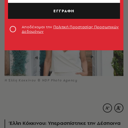
ΕΓΓΡΑΦΗ
Αποδέχομαι την
Πολιτική Προστασίας Προσωπικών
Δεδομένων
Η Έλλη Κοκκίνου © NDP Photo Agency
Έλλη Κόκκινου: Υπερασπίστηκε την Δέσποινα