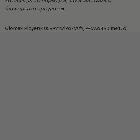
κάνουμε με την παρέα μας. Είναι δύο τελείως
διαφορετικά πράγματα».
Glomex Player(40599v1wl9o7vsfv, v-cwo490ime17d)