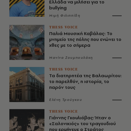
Ελλάδα να μιλήσει για το
bullying
Μιμή Φιλιππίδη
THESS VOICE
Παλιά Μουσική Καβάλας: Το
μνημείο της πόλης που ενώνει το
χθες με το σήμερα
Μανίνα Ζουμπουλάκη
THESS VOICE
Τα διατηρητέα της Βαλαωρίτου:
το παρελθόν, η ιστορία, το
παρόν τους
Ελένη Τρούγκου
THESS VOICE
Γιάννης Γκουλιόβας: Ήταν ο
«Σαλονικιός» του τραγουδιού
που ερμήνευε ο Στράτος