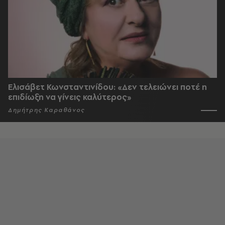
Ελισάβετ Κωνσταντινίδου: «Δεν τελειώνει ποτέ η
επιδίωξη να γίνεις καλύτερος»
Δημήτρης Καραθάνος