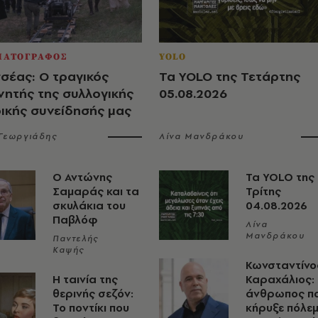
ΜΑΤΟΓΡΑΦΟΣ
YOLO
σέας: Ο τραγικός
Τα YOLO της Τετάρτης
νητής της συλλογικής
05.08.2026
ρικής συνείδησής μας
 Γεωργιάδης
Λίνα Μανδράκου
Ο Αντώνης
Τα YOLO της
Σαμαράς και τα
Τρίτης
σκυλάκια του
04.08.2026
Παβλόφ
Λίνα
Μανδράκου
Παντελής
Καψής
Κωνσταντίνο
Η ταινία της
Καραχάλιος:
θερινής σεζόν:
άνθρωπος π
Το ποντίκι που
κήρυξε πόλε