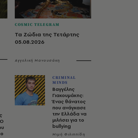
COSMIC TELEGRAM
Τα Ζώδια της Τετάρτης
05.08.2026
Αγγελική Μανουσάκη
CRIMINAL
MINDS
Βαγγέλης
Γιακουμάκης:
Ένας θάνατος
που ανάγκασε
την Ελλάδα να
ς
μιλήσει για το
 Ο
bullying
ου
μο
Μιμή Φιλιππίδη