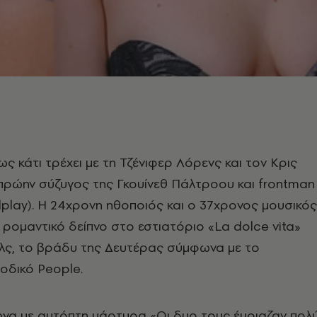
ως κάτι τρέχει με τη Τζένιφερ Λόρενς και τον Κρις
πρώην σύζυγος της Γκουίνεθ Πάλτροου και frontman
play). H 24χρονη ηθοποιός και ο 37χρονος μουσικός
 ρομαντικό δείπνο στο εστιατόριο «La dolce vita»
ιλς, το βράδυ της Δευτέρας σύμφωνα με το
ιοδικό People.
να με αυτόπτη μάρτυρα «Οι δυο τους έμοιαζαν πολ