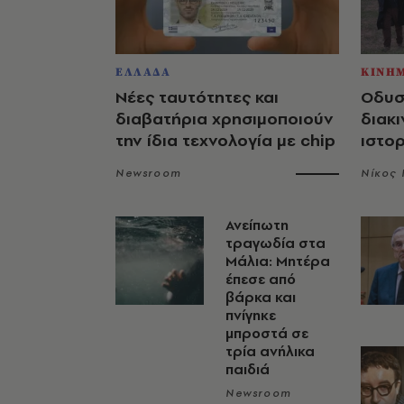
ΕΛΛΑΔΑ
ΚΙΝΗ
Νέες ταυτότητες και
Οδυσ
διαβατήρια χρησιμοποιούν
διακι
την ίδια τεχνολογία με chip
ιστο
Newsroom
Νίκος
Ανείπωτη
τραγωδία στα
Μάλια: Μητέρα
έπεσε από
βάρκα και
πνίγηκε
μπροστά σε
τρία ανήλικα
παιδιά
Newsroom