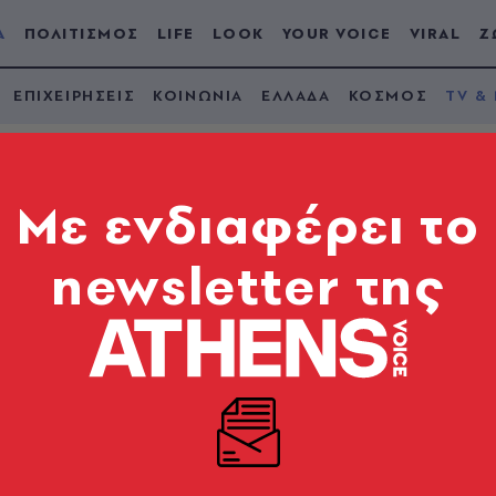
Α
ΠΟΛΙΤΙΣΜΟΣ
LIFE
LOOK
YOUR VOICE
VIRAL
Ζ
ΕΠΙΧΕΙΡΗΣΕΙΣ
ΚΟΙΝΩΝΙΑ
ΕΛΛΑΔΑ
ΚΟΣΜΟΣ
TV &
Mε ενδιαφέρει το
newsletter της
 Κρις Μάρτιν: Είναι