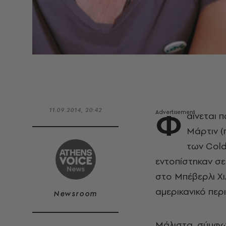
Φ
11.09.2014, 20:42
αίνεται π
Μάρτιν (
των Cold
εντοπίστηκαν σε
στο Μπέβερλι Χ
αμερικανικό περ
Newsroom
Μάλιστα, σύμφω