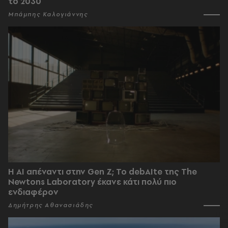
το 2030
Μπάμπης Καλογιάννης
Η AI απέναντι στην Gen Z; Το debAIte της The
Newtons Laboratory έκανε κάτι πολύ πιο
ενδιαφέρον
Δημήτρης Αθανασιάδης