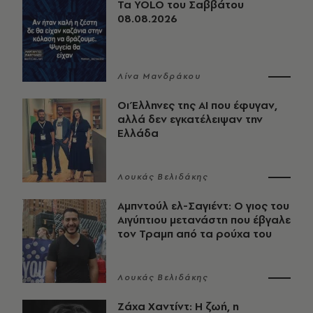
Τα YOLO του Σαββάτου
08.08.2026
Λίνα Μανδράκου
Οι Έλληνες της ΑΙ που έφυγαν,
αλλά δεν εγκατέλειψαν την
Ελλάδα
Λουκάς Βελιδάκης
Αμπντούλ ελ-Σαγιέντ: Ο γιος του
Αιγύπτιου μετανάστη που έβγαλε
τον Τραμπ από τα ρούχα του
Λουκάς Βελιδάκης
Ζάχα Χαντίντ: Η ζωή, η