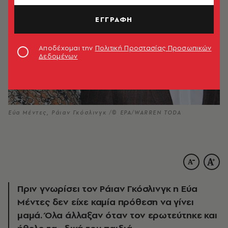
ΕΓΓΡΑΦΗ
Αποδέχομαι την
Πολιτική Προστασίας Προσωπικών
Δεδομένων
Εύα Μέντες, Ράιαν Γκόσλινγκ /© EPA/WARREN TODA
Πριν γνωρίσει τον Ράιαν Γκόσλινγκ η Εύα
Μέντες δεν είχε καμία πρόθεση να γίνει
μαμά. Όλα άλλαξαν όταν τον ερωτεύτηκε και