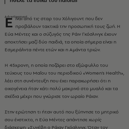
ήθελε τα «δικά του παιδιά»
Ε
ίναι από τις σταρ του Χόλιγουντ που δεν
προβάλουν τακτικά την προσωπική τους ζωή. Η
Εύα Μέντες και ο σύζυγός της Ράιν Γκόσλινγκ έχουν
αποκτήσει μαζί δύο παιδιά, τα οποία σήμερα είναι η
Εσμεράλντα πέντε ετών και η Αμάντα τριών.
Η 45χρονη, η οποία ποζάρει στο εξώφυλλο του
τεύχους του Μαΐου του περιοδικού «Women's Health»,
λέει στη συνέντευξη που έχει παραχωρήσει ότι η
οικογένεια ήταν κάτι πολύ μακρινό στο μυαλό και τα
σχέδια μέχρι που γνώρισε τον ωραίο Ράιαν.
Στην ερώτηση τι ήταν αυτό που ξύπνησε το μητρικό
σου ένστικτο, η Εύα Μέντες απάντησε χωρίς
διάσκεψη: «Συνέβη ο Ράιαν Γκόσλινγκ. Όταν τον