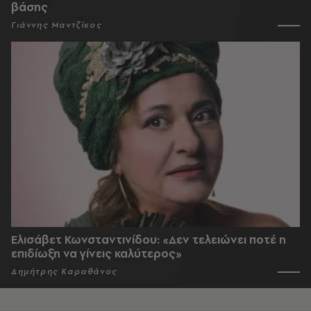
βάσης
Γιάννης Μαντζίκος
Ελισάβετ Κωνσταντινίδου: «Δεν τελειώνει ποτέ η
επιδίωξη να γίνεις καλύτερος»
Δημήτρης Καραθάνος