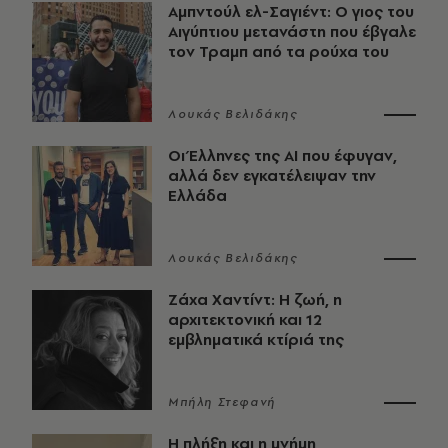
Αμπντούλ ελ-Σαγιέντ: Ο γιος του
Αιγύπτιου μετανάστη που έβγαλε
τον Τραμπ από τα ρούχα του
Λουκάς Βελιδάκης
Οι Έλληνες της ΑΙ που έφυγαν,
αλλά δεν εγκατέλειψαν την
Ελλάδα
Λουκάς Βελιδάκης
Ζάχα Χαντίντ: Η ζωή, η
αρχιτεκτονική και 12
εμβληματικά κτίριά της
Μπήλη Στεφανή
Η πλήξη και η μνήμη