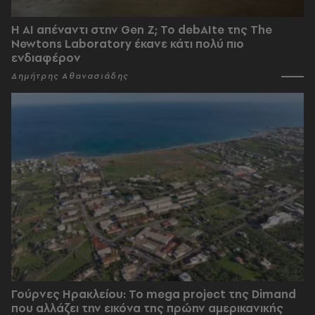
Η AI απέναντι στην Gen Z; Το debAIte της The
Newtons Laboratory έκανε κάτι πολύ πιο
ενδιαφέρον
Δημήτρης Αθανασιάδης
Γούρνες Ηρακλείου: To mega project της Dimand
που αλλάζει την εικόνα της πρώην αμερικανικής