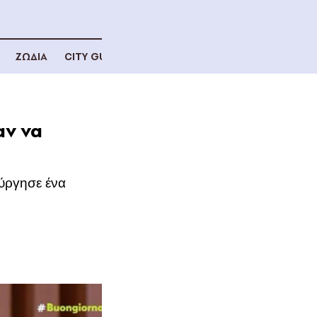
ΖΩΔΙΑ
CITY GUIDE
αν να
ούργησε ένα