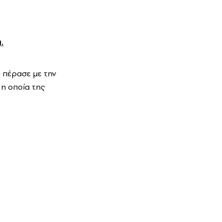
.
υ πέρασε με την
 η οποία της