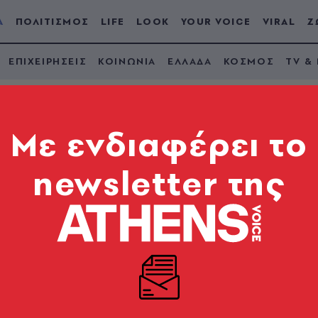
Α
ΠΟΛΙΤΙΣΜΟΣ
LIFE
LOOK
YOUR VOICE
VIRAL
Ζ
ΕΠΙΧΕΙΡΗΣΕΙΣ
ΚΟΙΝΩΝΙΑ
ΕΛΛΑΔΑ
ΚΟΣΜΟΣ
TV &
Mε ενδιαφέρει το
newsletter της
ια Τραϊανό Δέλλα:
ονός ότι κάναμε τόσ
ή του στη Γωγώ