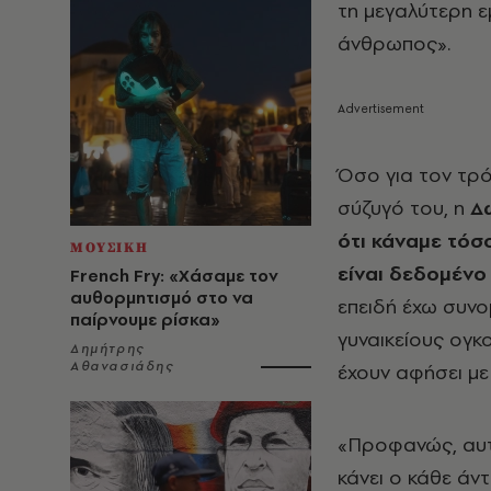
τη μεγαλύτερη ε
άνθρωπος».
Όσο για τον τρό
σύζυγό του, η
Δ
ότι κάναμε τόσ
ΜΟΥΣΙΚΗ
είναι δεδομένο
French Fry: «Χάσαμε τον
αυθορμητισμό στο να
επειδή έχω συνο
παίρνουμε ρίσκα»
γυναικείους ογκ
Δημήτρης
Αθανασιάδης
έχουν αφήσει μ
«Προφανώς, αυτό
κάνει ο κάθε άντ