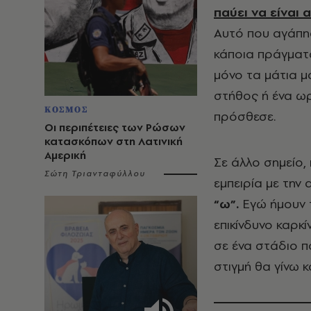
παύει να είναι 
Αυτό που αγάπη
κάποια πράγματα
μόνο τα μάτια μ
στήθος ή ένα ω
ΚΟΣΜΟΣ
πρόσθεσε.
Οι περιπέτειες των Ρώσων
κατασκόπων στη Λατινική
Αμερική
Σε άλλο σημείο,
Σώτη Τριανταφύλλου
εμπειρία με την 
“ω”.
Εγώ ήμουν τ
επικίνδυνο καρκ
σε ένα στάδιο π
στιγμή θα γίνω κ