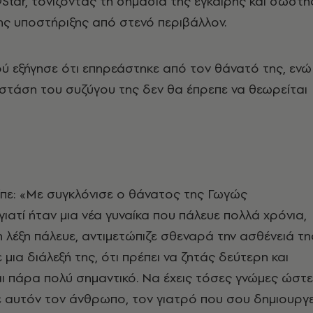
Star, τονίζοντας τη σημασία της έγκαιρης και σωστή
ης υποστήριξης από στενό περιβάλλον.
 εξήγησε ότι επηρεάστηκε από τον θάνατό της, ενώ
στάση του συζύγου της δεν θα έπρεπε να θεωρείται
είπε: «Με συγκλόνισε ο θάνατος της Γωγώς
ατί ήταν μια νέα γυναίκα που πάλευε πολλά χρόνια,
η λέξη πάλευε, αντιμετώπιζε σθεναρά την ασθένειά τη
 μια διάλεξή της, ότι πρέπει να ζητάς δεύτερη και
ναι πάρα πολύ σημαντικό. Να έχεις τόσες γνώμες ώστε
ε αυτόν τον άνθρωπο, τον γιατρό που σου δημιουργε