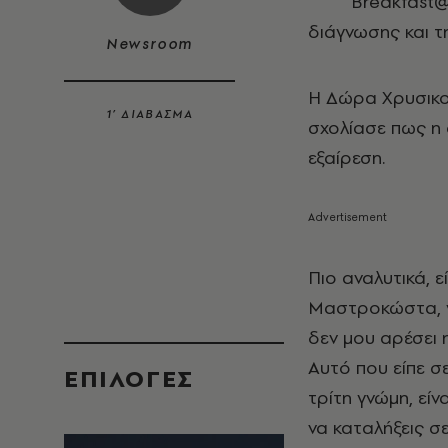
Breakfast@
διάγνωσης και τ
Newsroom
Η Δώρα Χρυσικού
1’ ΔΙΑΒΑΣΜΑ
σχολίασε πως η 
εξαίρεση.
Πιο αναλυτικά, 
Μαστροκώστα, γι
δεν μου αρέσει 
Αυτό που είπε σε
EΠΙΛΟΓΈΣ
τρίτη γνώμη, εί
να καταλήξεις σ