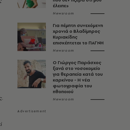
ς
έλειπε»
Newsroom
Για πέμπτη συνεχόμενη
χρονιά ο Βλαδίμηρος
Κυριακίδης
επισκέπτεται το ΠΑΓΝΗ
Newsroom
O Γιώργος Παράσχος
ξανά στο νοσοκομείο
για θεραπεία κατά του
καρκίνου - Η νέα
φωτογραφία του
ηθοποιού
ς.
Newsroom
ί