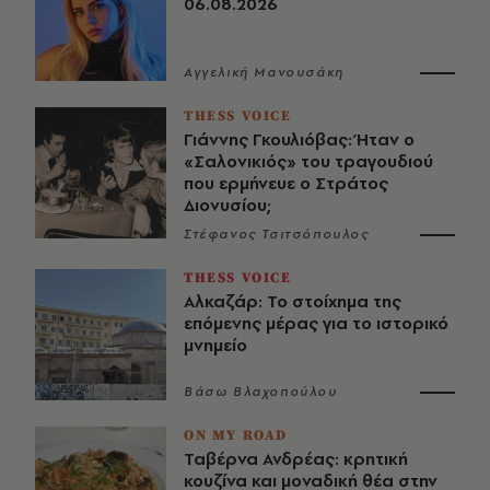
06.08.2026
Αγγελική Μανουσάκη
THESS VOICE
Γιάννης Γκουλιόβας: Ήταν ο
«Σαλονικιός» του τραγουδιού
που ερμήνευε ο Στράτος
Διονυσίου;
Στέφανος Τσιτσόπουλος
THESS VOICE
Αλκαζάρ: Το στοίχημα της
επόμενης μέρας για το ιστορικό
μνημείο
Βάσω Βλαχοπούλου
ON MY ROAD
Ταβέρνα Ανδρέας: κρητική
κουζίνα και μοναδική θέα στην