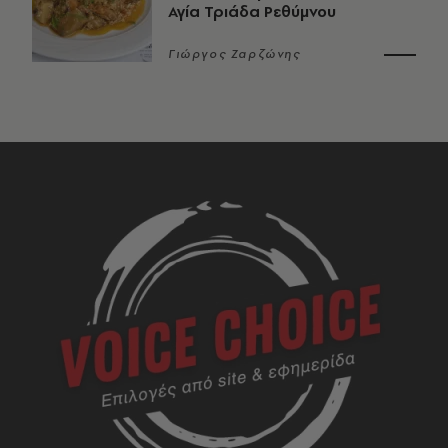
Αγία Τριάδα Ρεθύμνου
Γιώργος Ζαρζώνης