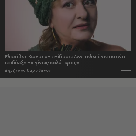
Ελισάβετ Κωνσταντινίδου: «Δεν τελειώνει ποτέ η
επιδίωξη να γίνεις καλύτερος»
Δημήτρης Καραθάνος