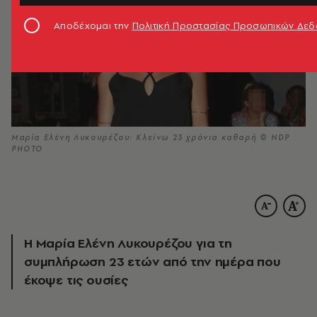
Αποδέχομαι την
Πολιτική Προστασίας Προσωπικών Δε
Μαρία Ελένη Λυκουρέζου: Κλείνω 23 χρόνια καθαρή © NDP
PHOTO
Η Μαρία Ελένη Λυκουρέζου για τη
συμπλήρωση 23 ετών από την ημέρα που
έκοψε τις ουσίες