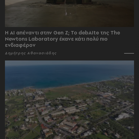
Η AI απέναντι στην Gen Z; Το debAIte της The
Newtons Laboratory έκανε κάτι πολύ πιο
ενδιαφέρον
Δημήτρης Αθανασιάδης