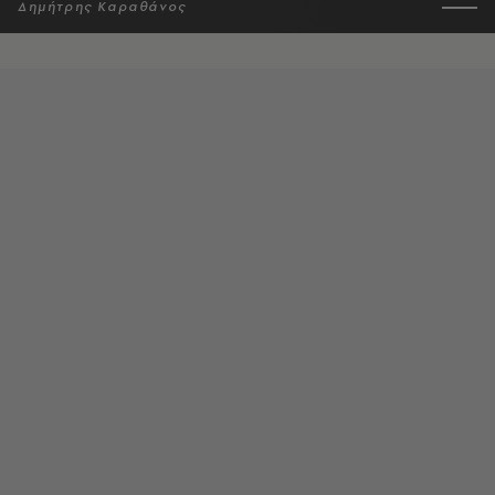
Δημήτρης Καραθάνος