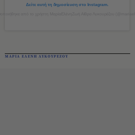
Δείτε αυτή τη δημοσίευση στο Instagram.
νοποιήθηκε από το χρήστη ΜαρίαΕλένηΖωή Αίθρα Λυκουρέζου (@mariael
ΜΑΡΙΑ ΕΛΕΝΗ ΛΥΚΟΥΡΕΖΟΥ