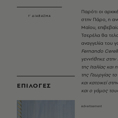
Παρότι οι αρχικ
1’ ΔΙΑΒΑΣΜΑ
στην Πάρο, η αν
Μαΐου, επιβεβαί
Τσερέλα θα τελο
αναγγελία του γ
Fernando Cerell
γεννήθηκε στην 
της Ιταλίας και
της Γεωργίας το
και κατοικεί στ
EΠΙΛΟΓΈΣ
και ο γάμος τους