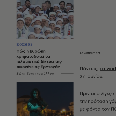
ΚΟΣΜΟΣ
Πώς η Ευρώπη
χρηματοδοτεί τα
ισλαμιστικά δίκτυα της
οικογένειας Ερντογάν
Πάντως,
το wed
Σώτη Τριανταφύλλου
27 Ιουνίου.
Πριν από λίγες 
την πρόταση γά
με φόντο τον Π