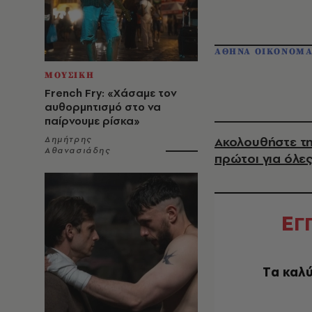
ΑΘΗΝΑ ΟΙΚΟΝΟΜ
ΜΟΥΣΙΚΗ
French Fry: «Χάσαμε τον
αυθορμητισμό στο να
παίρνουμε ρίσκα»
Ακολουθήστε τη
Δημήτρης
Αθανασιάδης
πρώτοι για όλες
Ε
Γ
Tα καλύ