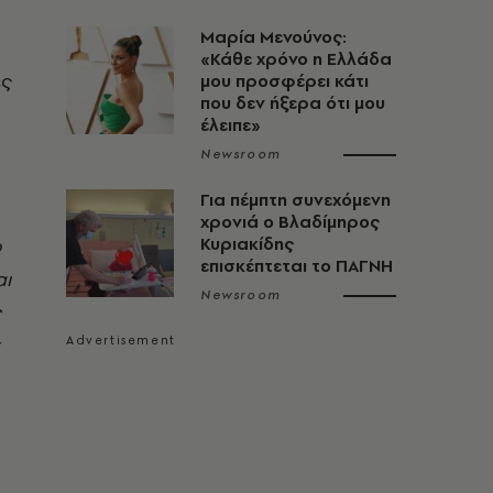
Μαρία Μενούνος:
«Κάθε χρόνο η Ελλάδα
ές
μου προσφέρει κάτι
που δεν ήξερα ότι μου
έλειπε»
Newsroom
Για πέμπτη συνεχόμενη
χρονιά ο Βλαδίμηρος
ο
Κυριακίδης
επισκέπτεται το ΠΑΓΝΗ
αι
Newsroom
ς