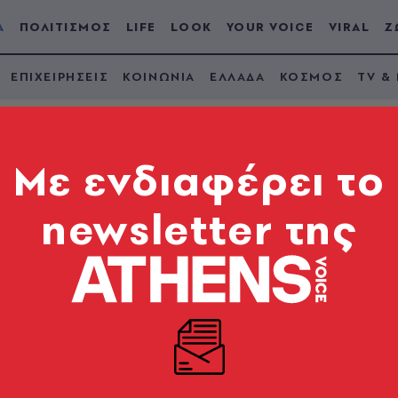
Α
ΠΟΛΙΤΙΣΜΟΣ
LIFE
LOOK
YOUR VOICE
VIRAL
Ζ
ΕΠΙΧΕΙΡΗΣΕΙΣ
ΚΟΙΝΩΝΙΑ
ΕΛΛΑΔΑ
ΚΟΣΜΟΣ
TV &
Mε ενδιαφέρει το
newsletter της
ου και Μπρούνο Τσ
ό άκρα μυστικότητα
δημοσιότητας