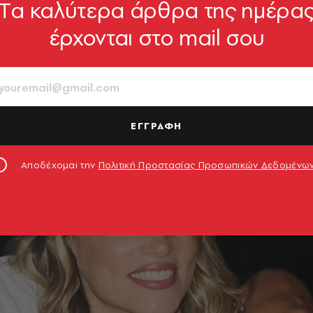
Tα καλύτερα άρθρα της ημέρα
έρχονται στο mail σου
ΕΓΓΡΑΦΗ
Αποδέχομαι την
Πολιτική Προστασίας Προσωπικών Δεδομένω