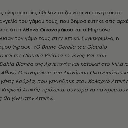
ές πληροφορίες ήθελαν το ζευγάρι να παντρεύεται
αγγελία του γάμου τους, που δημοσιεύτηκε στις αρχ
ωσε ότι η
Αθηνά Οικονομάκου
και ο Μπρούνο
ύσαν τον γάμο τους στην Αττική. Συγκεκριμένα, η
άμου έγραφε:
«Ο Bruno Cerella του Claudio
a και της Claudia Viviana το γένος Val, που
Bahia Blanca της Αργεντινής και κατοικεί στο Μιλάν
 η Αθηνά Οικονομάκου, του Διονύσιου Οικονομάκου κ
 γένος Κούρλα, που γεννήθηκε στον Χολαργό Αττική
ην Κηφισιά Αττικής, πρόκειται σύντομα να παντρευτούν
 θα γίνει στην Αττική».