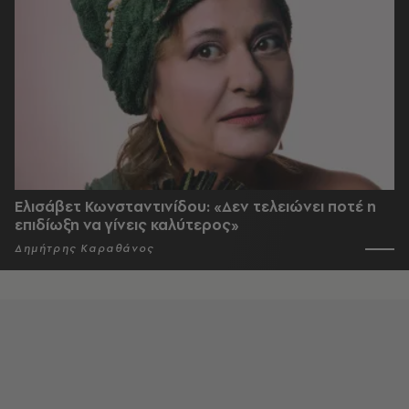
Ελισάβετ Κωνσταντινίδου: «Δεν τελειώνει ποτέ η
επιδίωξη να γίνεις καλύτερος»
Δημήτρης Καραθάνος