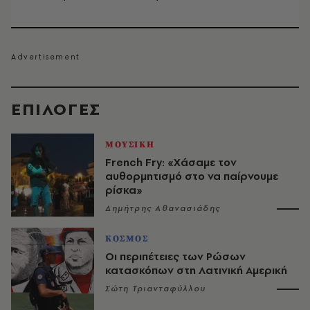
EΠΙΛΟΓΈΣ
ΜΟΥΣΙΚΗ
French Fry: «Χάσαμε τον
αυθορμητισμό στο να παίρνουμε
ρίσκα»
Δημήτρης Αθανασιάδης
ΚΟΣΜΟΣ
Οι περιπέτειες των Ρώσων
κατασκόπων στη Λατινική Αμερική
Σώτη Τριανταφύλλου