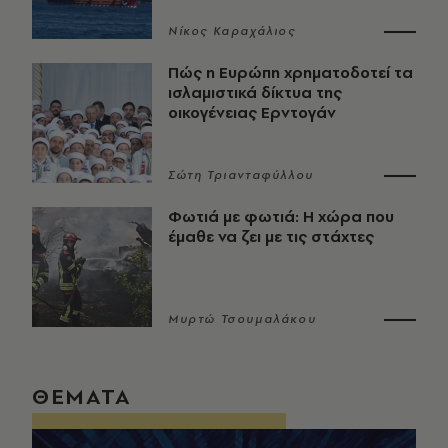
Νίκος Καραχάλιος
Πώς η Ευρώπη χρηματοδοτεί τα
ισλαμιστικά δίκτυα της
οικογένειας Ερντογάν
Σώτη Τριανταφύλλου
Φωτιά με φωτιά: Η χώρα που
έμαθε να ζει με τις στάχτες
Μυρτώ Τσουμαλάκου
ΘΕΜΑΤΑ