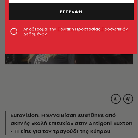
ΕΓΓΡΑΦΗ
Αποδέχομαι την
Πολιτική Προστασίας Προσωπικών
Δεδομένων
Eurovision: Η Άννα Βίσση ευχήθηκε από
σκηνής «καλή επιτυχία» στην Antigoni Buxton
- Τι είπε για τον τραγούδι της Κύπρου