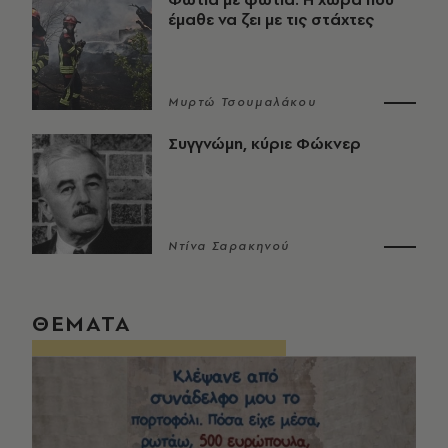
έμαθε να ζει με τις στάχτες
Μυρτώ Τσουμαλάκου
Συγγνώμη, κύριε Φώκνερ
Ντίνα Σαρακηνού
ΘΕΜΑΤΑ