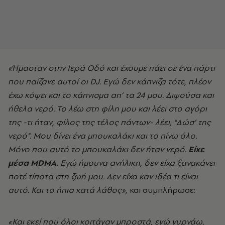
«Ήμασταν στην Ιερά Οδό και έχουμε πάει σε ένα πάρτι
που παίζανε αυτοί οι DJ. Εγώ δεν κάπνιζα τότε, πλέον
έχω κόψει και το κάπνισμα απ’ τα 24 μου. Διψούσα και
ήθελα νερό. Το λέω στη φίλη μου και λέει στο αγόρι
της -τι ήταν, φίλος της τέλος πάντων- λέει, "Δώσ’ της
νερό". Μου δίνει ένα μπουκαλάκι και το πίνω όλο.
Μόνο που αυτό το μπουκαλάκι δεν ήταν νερό.
Είχε
μέσα MDMA.
Εγώ ήμουνα ανήλικη, δεν είχα ξανακάνει
ποτέ τίποτα στη ζωή μου. Δεν είχα καν ιδέα τι είναι
αυτό. Και το ήπια κατά λάθος»,
και συμπλήρωσε:
«Και εκεί που όλοι κοιτάγαν μπροστά, εγώ γυρνάω,