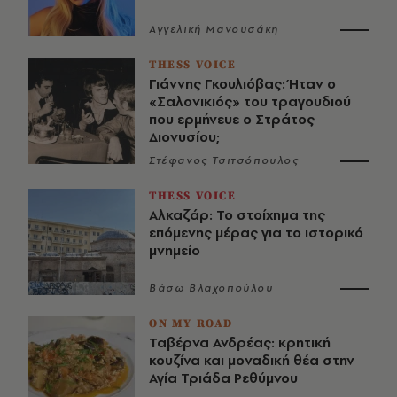
Αγγελική Μανουσάκη
THESS VOICE
Γιάννης Γκουλιόβας: Ήταν ο
«Σαλονικιός» του τραγουδιού
που ερμήνευε ο Στράτος
Διονυσίου;
Στέφανος Τσιτσόπουλος
THESS VOICE
Αλκαζάρ: Το στοίχημα της
επόμενης μέρας για το ιστορικό
μνημείο
Βάσω Βλαχοπούλου
ON MY ROAD
Ταβέρνα Ανδρέας: κρητική
κουζίνα και μοναδική θέα στην
Αγία Τριάδα Ρεθύμνου