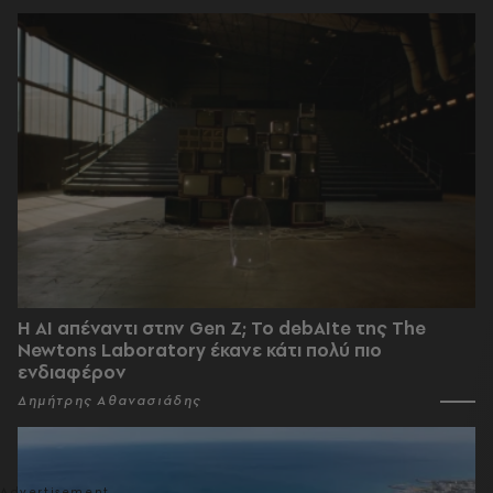
Η AI απέναντι στην Gen Z; Το debAIte της The
Newtons Laboratory έκανε κάτι πολύ πιο
ενδιαφέρον
Δημήτρης Αθανασιάδης