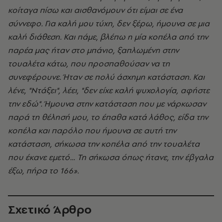
κοίταγα πίσω και αισθανόμουν ότι είμαι σε ένα
σύννεφο. Για καλή μου τύχη, δεν ξέρω, ήμουνα σε μια
καλή διάθεση. Και πάμε, βλέπω η μία κοπέλα από την
παρέα μας ήταν στο μπάνιο, ξαπλωμένη στην
τουαλέτα κάτω, που προσπαθούσαν να τη
συνεφέρουνε. Ήταν σε πολύ άσχημη κατάσταση. Και
λένε, "Ντάξει", λέει, "δεν είχε καλή ψυχολογία, αφήστε
την εδώ". Ήμουνα στην κατάσταση που με νάρκωσαν
παρά τη θέλησή μου, το έπαθα κατά λάθος, είδα την
κοπέλα και παρόλο που ήμουνα σε αυτή την
κατάσταση, σήκωσα την κοπέλα από την τουαλέτα
που έκανε εμετό… Τη σήκωσα όπως ήτανε, την έβγαλα
έξω, πήρα το 166».
Σχετικό Άρθρο