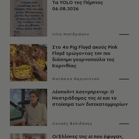
Τα YOLO της Πέμπτης
06.08.2026
Λίνα Μανδράκου
Στο 4ο Pig Floyd ακούς Pink
Floyd τρώγοντας την πιο
διάσημη γουρνοπούλα της
Κορινθίας
Νατάσσα Καρυστινού
Λέοπολντ Άσενμπρενερ: Ο
Νοστράδαμος της AI και το
στοίχημα των δισεκατομμυρίων
Λουκάς Βελιδάκης
Οι Έλληνες της ΑΙ που έφυγαν,