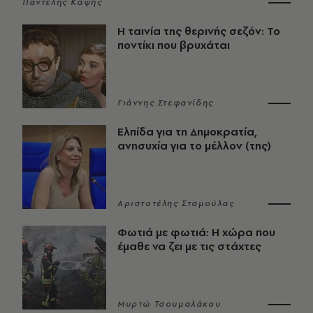
Παντελής Καψής
Η ταινία της θερινής σεζόν: Το
ποντίκι που βρυχάται
Γιάννης Στεφανίδης
Ελπίδα για τη Δημοκρατία,
ανησυχία για το μέλλον (της)
Αριστοτέλης Σταμούλας
Φωτιά με φωτιά: Η χώρα που
έμαθε να ζει με τις στάχτες
Μυρτώ Τσουμαλάκου