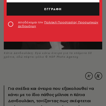
ΕΓΓΡΑΦΗ
Αποδέχομαι την
Πολιτική Προστασίας Προσωπικών
Δεδομένων
Κάτια Δανδουλάκη: Εγώ κάνω όνειρα για τα επόμενα 50
χρόνια, εδώ πέφτει γέλιο © NDP Photo Agency
Για σχέδια και όνειρα που εξακολουθεί να
κάνει με το ίδιο πάθος μίλησε η Κάτια
Δανδουλάκη, τονίζοντας πως σκέφτεται