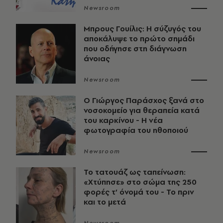
Newsroom
Μπρους Γουίλις: Η σύζυγός του
αποκάλυψε το πρώτο σημάδι
που οδήγησε στη διάγνωση
άνοιας
Newsroom
O Γιώργος Παράσχος ξανά στο
νοσοκομείο για θεραπεία κατά
του καρκίνου - Η νέα
φωτογραφία του ηθοποιού
Newsroom
Το τατουάζ ως ταπείνωση:
«Χτύπησε» στο σώμα της 250
φορές τ’ όνομά του - Το πριν
και το μετά