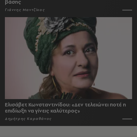
βάσης
Γιάννης Μαντζίκος
Ελισάβετ Κωνσταντινίδου: «Δεν τελειώνει ποτέ η
επιδίωξη να γίνεις καλύτερος»
Δημήτρης Καραθάνος