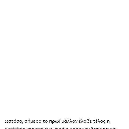
Ωστόσο, σήμερα το πρωί μάλλον έλαβε τέλος η
περίοδος χάριτος των
media
προς τον
Άργυρο
και