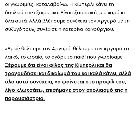
οι γνωριμίες, καταλαβαίνω. Η
Κίμπερλι
κάνει τη
δουλειά της εξαιρετικά. Είναι εξαιρετική, μια χαρά κι
όλα αυτά. Αλλά βλέπουμε συνέχεια τον Αργυρό με τη
σύζυγό
του
»,
συνέχισε η Κατερίνα Καινούργιου.
«
Εμείς θέλουμε τον Αργυρό, θέλουμε τον Αργυρό το
λαϊκό, το ωραίο, το αγόρι, το παιδί που γνωρίσαμε.
Ξέρουμε ότι είναι φίλος της
Κίμπερλι
και θα
τραγουδήσει και δικαίωμά του και καλά κάνει, αλλά
όλο αυτό συνέχεια, να φαίνεται στο προφίλ του,
λίγο
κλωτσάει
»,
επισήμανε στον σχολιασμό της η
παρουσιάστρια.