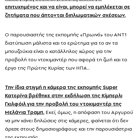
επιτυχημένος και να είναι, μπορεί να εμπλέκεται σε
ζητήματα που άπτονται διπλωματικών σχέσεων.
Ο παρουσιαστής της εκπ
ομ
π
ής
«
Πρωινό
»
του ΑΝΤ1
διατύπωση μάλιστα και το ερώτημα για το αν τα
μπουζούκια είναι ο κατάλληλος χώρος για την
προβολή του ντοκιμαντέρ που αφορά τη ζωή και το
έργο της Πρώτης Κυρίας των ΗΠΑ...
Την ίδια στιγμή η κάμερα της εκπομπής Super
Κατερίνα βρέθηκε στην εκδήλωση της
Κίμπερλι
Γκιλφόιλ
για την προβολή του ντοκιμαντέρ της
Μελάνια
Τραμπ
.
Εκεί, όμως, η απόφαση του Αργυρού
να μην κάνει δηλώσεις στις κάμερες, φαίνεται ότι δεν
άρεσε στους δημοσιογράφους και την παρουσιάστρια
της εκπομπής.