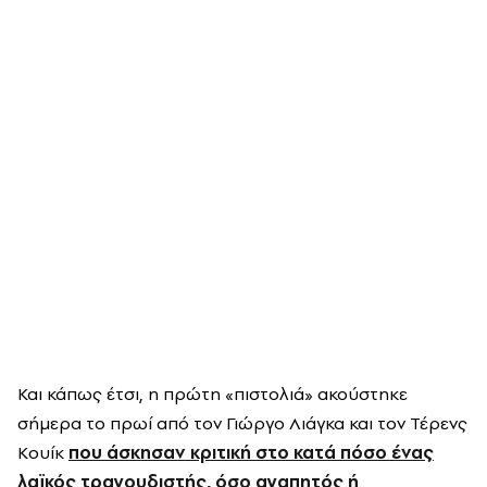
Και κάπως έτσι, η π
ρώτη
«
π
ιστολιά
»
ακούστηκε
σήμερα το πρωί από τον Γιώργο
Λιάγκα
και τον Τέρενς
Κουίκ
που άσκησαν κριτική στο κατά πόσο ένας
λαϊκός τραγουδιστής, όσο αγαπητός ή