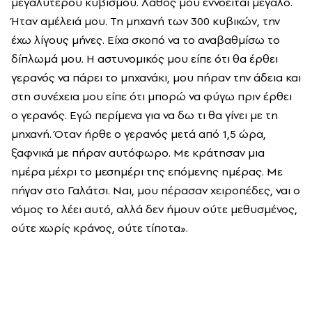
μεγαλύτερου κυβισμού. Λάθος μου εννοείται μεγάλο.
Ήταν αμέλειά μου. Τη μηχανή των 300 κυβικών, την
έχω λίγους μήνες. Είχα σκοπό να το αναβαθμίσω το
δίπλωμά μου. Η αστυνομικός μου είπε ότι θα έρθει
γερανός να πάρει το μηχανάκι, μου πήραν την άδεια και
στη συνέχεια μου είπε ότι μπορώ να φύγω πριν έρθει
ο γερανός. Εγώ περίμενα για να δω τι θα γίνει με τη
μηχανή. Όταν ήρθε ο γερανός μετά από 1,5 ώρα,
ξαφνικά με πήραν αυτόφωρο. Με κράτησαν μια
ημέρα μέχρι το μεσημέρι της επόμενης ημέρας. Με
πήγαν στο Γαλάτσι. Ναι, μου πέρασαν χειροπέδες, ναι ο
νόμος το λέει αυτό, αλλά δεν ήμουν ούτε μεθυσμένος,
ούτε χωρίς κράνος, ούτε τίποτα».