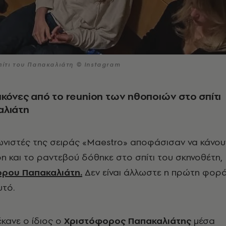
πίτι του Παπακαλιάτη © Instagram
ικόνες από το reunion των ηθοποιών στο σπίτι
αλιάτη
ωνιστές της σειράς «Maestro» αποφάσισαν να κάνου
on και το ραντεβού δόθηκε στο σπίτι του σκηνοθέτη,
ρου Παπακαλιάτη.
Δεν είναι άλλωστε η πρώτη φορ
υτό.
κανε ο ίδιος ο
Χριστόφορος Παπακαλιάτης
μέσα