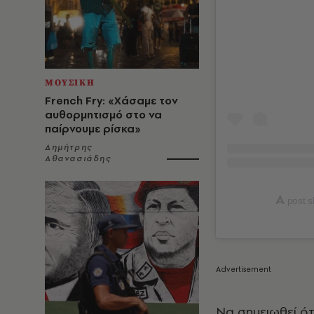
ΜΟΥΣΙΚΗ
French Fry: «Χάσαμε τον
αυθορμητισμό στο να
παίρνουμε ρίσκα»
Δημήτρης
Αθανασιάδης
A
post s
Να σημειωθεί ότ