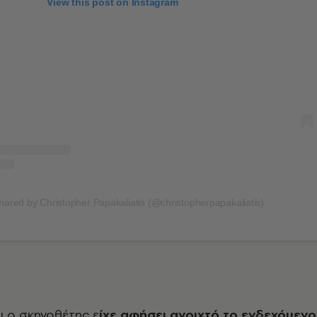
View this post on Instagram
hared by Christopher Papakaliatis (@christopherpapakaliatis)
ι ο σκηνοθέτης ε
ίχε αφήσει ανοιχτό το ενδεχόμενο