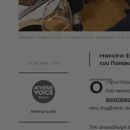
Maestro: Εικόνες από το reunion των ηθοποιών στο σ
Maestro: Ε
του Παπακ
23.03.2025, 11:25
Ο
ι πρωταγ
ένα reuni
Χριστόφο
που συμβαίνει α
Newsroom
Την αποκάλυψη έ