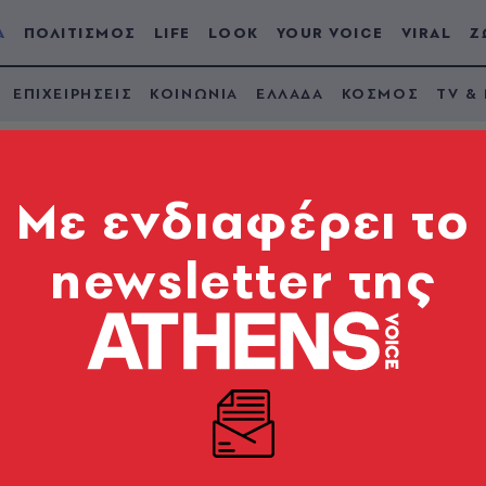
Α
ΠΟΛΙΤΙΣΜΟΣ
LIFE
LOOK
YOUR VOICE
VIRAL
Ζ
ΕΠΙΧΕΙΡΗΣΕΙΣ
ΚΟΙΝΩΝΙΑ
ΕΛΛΑΔΑ
ΚΟΣΜΟΣ
TV &
Mε ενδιαφέρει το
newsletter της
 από το reunion των
ίτι του Παπακαλιάτη
η