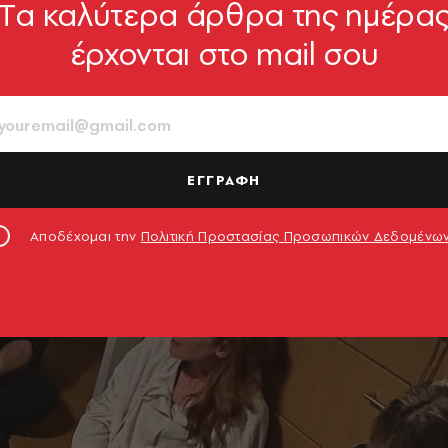
Tα καλύτερα άρθρα της ημέρα
έρχονται στο mail σου
ΕΓΓΡΑΦΗ
Αποδέχομαι την
Πολιτική Προστασίας Προσωπικών Δεδομένω