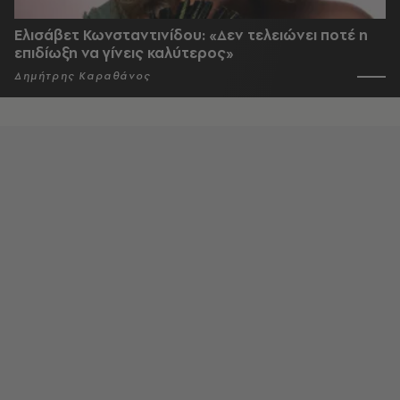
Ελισάβετ Κωνσταντινίδου: «Δεν τελειώνει ποτέ η
επιδίωξη να γίνεις καλύτερος»
Δημήτρης Καραθάνος