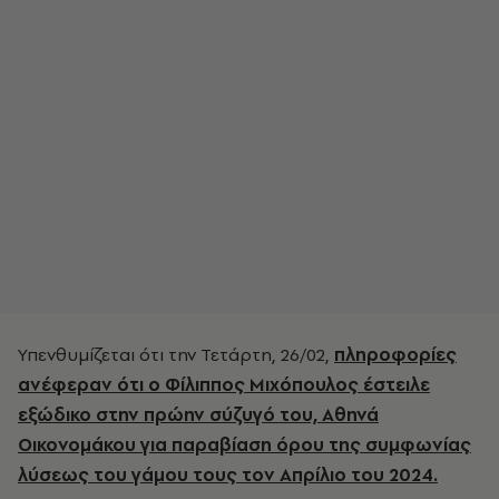
Υπενθυμίζεται ότι την Τετάρτη, 26/02,
πληροφορίες
ανέφεραν ότι ο Φίλιππος Μιχόπουλος έστειλε
εξώδικο στην πρώην σύζυγό του, Αθηνά
Οικονομάκου για παραβίαση όρου της συμφωνίας
λύσεως του γάμου τους τον Απρίλιο του 2024.