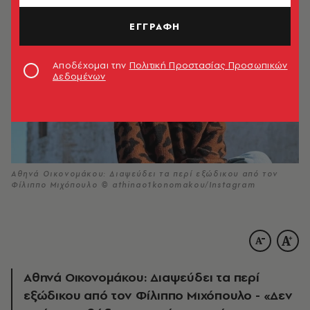
ΕΓΓΡΑΦΗ
Αποδέχομαι την
Πολιτική Προστασίας Προσωπικών
Δεδομένων
Αθηνά Οικονομάκου: Διαψεύδει τα περί εξώδικου από τον
Φίλιππο Μιχόπουλο © athinao1konomakou/Ιnstagram
Αθηνά Οικονομάκου: Διαψεύδει τα περί
εξώδικου από τον Φίλιππο Μιχόπουλο - «Δεν