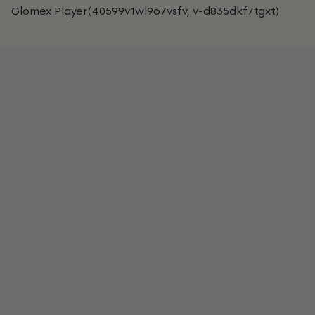
Glomex Player(40599v1wl9o7vsfv, v-d835dkf7tgxt)