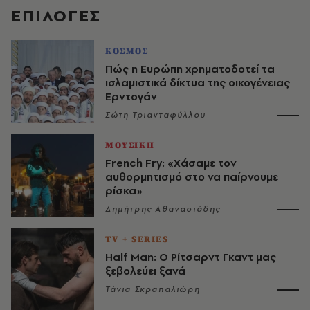
EΠΙΛΟΓΈΣ
ΚΟΣΜΟΣ
Πώς η Ευρώπη χρηματοδοτεί τα
ισλαμιστικά δίκτυα της οικογένειας
Ερντογάν
Σώτη Τριανταφύλλου
ΜΟΥΣΙΚΗ
French Fry: «Χάσαμε τον
αυθορμητισμό στο να παίρνουμε
ρίσκα»
Δημήτρης Αθανασιάδης
TV + SERIES
Half Man: Ο Ρίτσαρντ Γκαντ μας
ξεβολεύει ξανά
Τάνια Σκραπαλιώρη