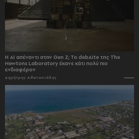
Η AI απέναντι στην Gen Z; Το debAIte της The
Newtons Laboratory έκανε κάτι πολύ πιο
ενδιαφέρον
Δημήτρης Αθανασιάδης