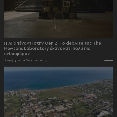
Η AI απέναντι στην Gen Z; Το debAIte της The
Newtons Laboratory έκανε κάτι πολύ πιο
ενδιαφέρον
Δημήτρης Αθανασιάδης