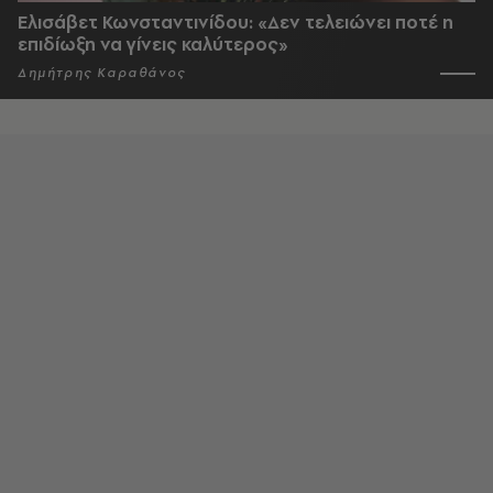
Ελισάβετ Κωνσταντινίδου: «Δεν τελειώνει ποτέ η
επιδίωξη να γίνεις καλύτερος»
Δημήτρης Καραθάνος