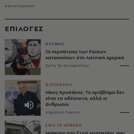
EΠΙΛΟΓΈΣ
ΚΟΣΜΟΣ
Οι περιπέτειες των Ρώσων
κατασκόπων στη Λατινική Αμερική
Σώτη Τριανταφύλλου
ΚΑΤΟΙΚΙΔΙΑ
Νίκος Χρυσάκης: Το πρόβλημα δεν
είναι τα αδέσποτα, αλλά οι
άνθρωποι
Δήμητρα Γκρους
LIFE IN ATHENS
Μπήκαμε στη Στοά Αρσακείου, που