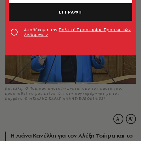
ΕΓΓΡΑΦΗ
Αποδέχομαι την
Πολιτική Προστασίας Προσωπικών
Δεδομένων
Κανέλλη: Ο Τσίπρας αποτοξινώνεται από τον εαυτό του,
προσπαθεί να μας πείσει ότι δεν συγκυβέρνησε με τον
Καμμένο © ΜΙΧΑΛΗΣ ΚΑΡΑΓΙΑΝΝΗΣ/EUROKINISSI
Η Λιάνα Κανέλλη για τον Αλέξη Τσίπρα και το