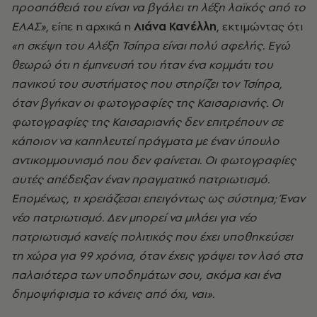
προσπάθειά του είναι να βγάλει τη λέξη λαϊκός από το
ΕΛΑΣ»
, είπε η αρχικά η
Λιάνα Κανέλλη
, εκτιμώντας ότι
«η σκέψη του Αλέξη Τσίπρα είναι πολύ αφελής. Εγώ
θεωρώ ότι η έμπνευσή του ήταν ένα κομμάτι του
πανικού του συστήματος που στηρίζει τον Τσίπρα,
όταν βγήκαν οι φωτογραφίες της Καισαριανής. Οι
φωτογραφίες της Καισαριανής δεν επιτρέπουν σε
κάποιον να καπηλευτεί πράγματα με έναν ύπουλο
αντικομμουνισμό που δεν φαίνεται. Οι φωτογραφίες
αυτές απέδειξαν έναν πραγματικό πατριωτισμό.
Επομένως, τι χρειάζεσαι επειγόντως ως σύστημα; Έναν
νέο πατριωτισμό. Δεν μπορεί να μιλάει για νέο
πατριωτισμό κανείς πολιτικός που έχει υποθηκεύσει
τη χώρα για 99 χρόνια, όταν έχεις γράψει τον λαό στα
παλαιότερα των υποδημάτων σου, ακόμα και ένα
δημοψήφισμα το κάνεις από όχι, ναι».