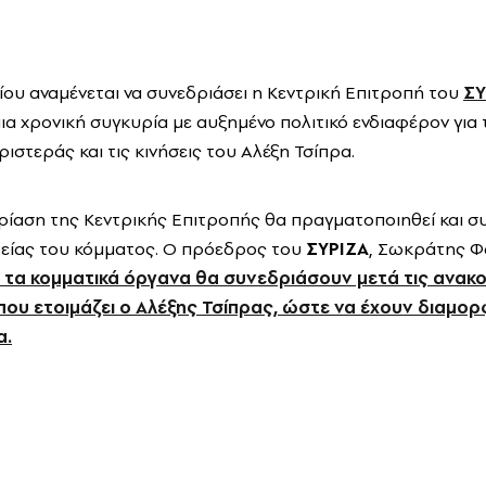
ίου αναμένεται να συνεδριάσει η Κεντρική Επιτροπή του
ΣΥ
α χρονική συγκυρία με αυξημένο πολιτικό ενδιαφέρον για τι
στεράς και τις κινήσεις του Αλέξη Τσίπρα.
ρίαση της Κεντρικής Επιτροπής θα πραγματοποιηθεί και σ
τείας του κόμματος. Ο πρόεδρος του
ΣΥΡΙΖΑ
, Σωκράτης Φ
ι τα κομματικά όργανα θα συνεδριάσουν μετά τις ανακ
που ετοιμάζει ο Αλέξης Τσίπρας, ώστε να έχουν διαμο
α.