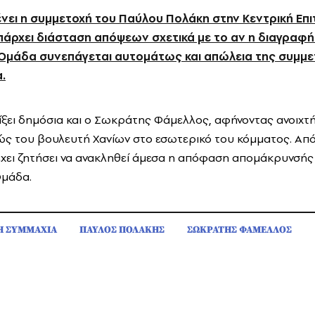
ει η συμμετοχή του Παύλου Πολάκη στην Κεντρική Επ
πάρχει διάσταση απόψεων σχετικά με το αν η διαγραφή
 Ομάδα συνεπάγεται αυτομάτως και απώλεια της συμμε
.
είξει δημόσια και ο Σωκράτης Φάμελλος, αφήνοντας ανοιχτή
ώς του βουλευτή Χανίων στο εσωτερικό του κόμματος. Από
ει ζητήσει να ανακληθεί άμεσα η απόφαση απομάκρυνσής 
Ομάδα.
Η ΣΥΜΜΑΧΙΑ
ΠΑΥΛΟΣ ΠΟΛΑΚΗΣ
ΣΩΚΡΑΤΗΣ ΦΑΜΕΛΛΟΣ