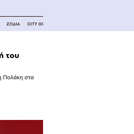
ΖΩΔΙΑ
CITY GUIDE
ή του
ση Πολάκη στα