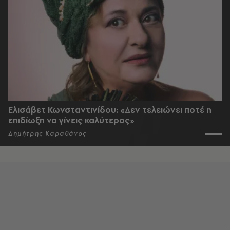
Ελισάβετ Κωνσταντινίδου: «Δεν τελειώνει ποτέ η
επιδίωξη να γίνεις καλύτερος»
Δημήτρης Καραθάνος