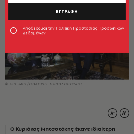
ΕΓΓΡΑΦΗ
Αποδέχομαι την
Πολιτική Προστασίας Προσωπικών
Δεδομένων
© ΑΠΕ-ΜΠΕ/ΘΟΔΩΡΗΣ ΜΑΝΩΛΟΠΟΥΛΟΣ
Ο Κυριάκος Μητσοτάκης έκανε ιδιαίτερη