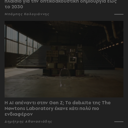
πλαίσιο για την οπτικοακουστική δημιουργία έως
το 2030
Μπάμπης Καλογιάννης
Η AI απέναντι στην Gen Z; Το debAIte της The
Newtons Laboratory έκανε κάτι πολύ πιο
ενδιαφέρον
Δημήτρης Αθανασιάδης