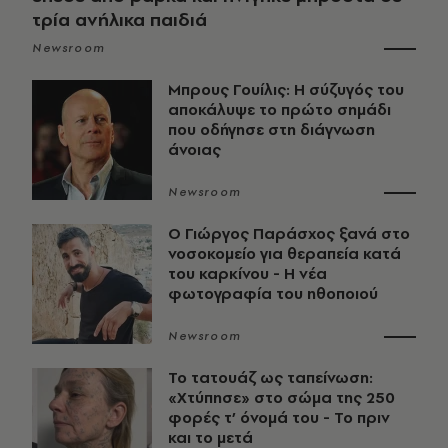
τρία ανήλικα παιδιά
Newsroom
Μπρους Γουίλις: Η σύζυγός του
αποκάλυψε το πρώτο σημάδι
που οδήγησε στη διάγνωση
άνοιας
Newsroom
O Γιώργος Παράσχος ξανά στο
νοσοκομείο για θεραπεία κατά
του καρκίνου - Η νέα
φωτογραφία του ηθοποιού
Newsroom
Το τατουάζ ως ταπείνωση:
«Χτύπησε» στο σώμα της 250
φορές τ’ όνομά του - Το πριν
και το μετά