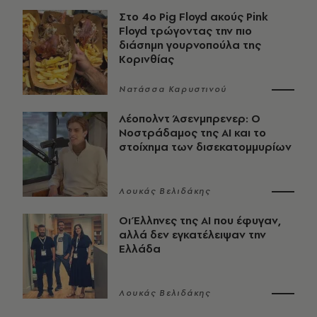
Στο 4ο Pig Floyd ακούς Pink
Floyd τρώγοντας την πιο
διάσημη γουρνοπούλα της
Κορινθίας
Νατάσσα Καρυστινού
Λέοπολντ Άσενμπρενερ: Ο
Νοστράδαμος της AI και το
στοίχημα των δισεκατομμυρίων
Λουκάς Βελιδάκης
Οι Έλληνες της ΑΙ που έφυγαν,
αλλά δεν εγκατέλειψαν την
Ελλάδα
Λουκάς Βελιδάκης