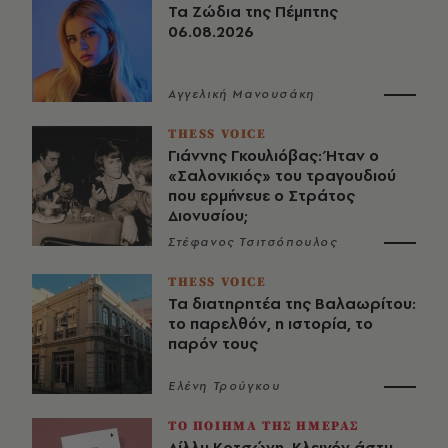
Τα Ζώδια της Πέμπτης
06.08.2026
Αγγελική Μανουσάκη
THESS VOICE
Γιάννης Γκουλιόβας: Ήταν ο
«Σαλονικιός» του τραγουδιού
που ερμήνευε ο Στράτος
Διονυσίου;
Στέφανος Τσιτσόπουλος
THESS VOICE
Τα διατηρητέα της Βαλαωρίτου:
το παρελθόν, η ιστορία, το
παρόν τους
Ελένη Τρούγκου
ΤΟ ΠΟΙΗΜΑ ΤΗΣ ΗΜΕΡΑΣ
Λίλλυ Κοτσώνη, Κλεινόν άστυ