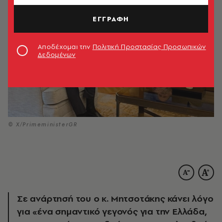
ΕΓΓΡΑΦΗ
Αποδέχομαι την
Πολιτική Προστασίας Προσωπικών
Δεδομένων
© Χ/PrimeministerGR
Σε ανάρτησή του ο κ. Μητσοτάκης κάνει λόγο
για «ένα σημαντικό γεγονός για την Ελλάδα,