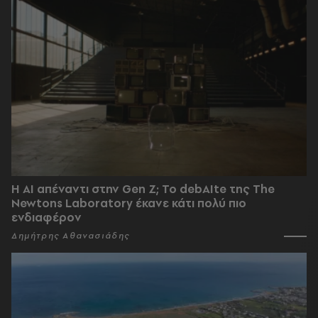
Η AI απέναντι στην Gen Z; Το debAIte της The
Newtons Laboratory έκανε κάτι πολύ πιο
ενδιαφέρον
Δημήτρης Αθανασιάδης