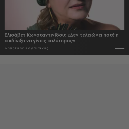
Ελισάβετ Κωνσταντινίδου: «Δεν τελειώνει ποτέ η
επιδίωξη να γίνεις καλύτερος»
Δημήτρης Καραθάνος