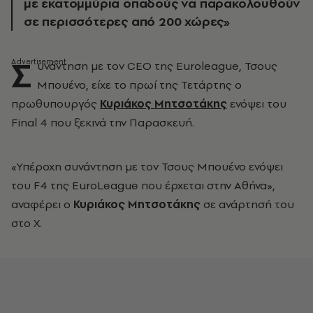
με εκατομμύρια οπαδούς να παρακολουθούν
σε περισσότερες από 200 χώρες»
Σ
υνάντηση με τον CEO της Euroleague, Τσους
Μπουένο, είχε το πρωί της Τετάρτης ο
πρωθυπουργός
Κυριάκος Μητσοτάκης
ενόψει του
Final 4 που ξεκινά την Παρασκευή.
«Υπέροχη συνάντηση με τον Τσους Μπουένο ενόψει
του F4 της EuroLeague που έρχεται στην Αθήνα»,
αναφέρει ο
Κυριάκος Μητσοτάκης
σε ανάρτησή του
στο X.