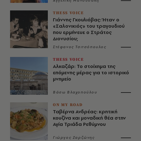
Αγγελική Μανουσάκη
THESS VOICE
Γιάννης Γκουλιόβας: Ήταν ο
«Σαλονικιός» του τραγουδιού
που ερμήνευε ο Στράτος
Διονυσίου;
Στέφανος Τσιτσόπουλος
THESS VOICE
Αλκαζάρ: Το στοίχημα της
επόμενης μέρας για το ιστορικό
μνημείο
Βάσω Βλαχοπούλου
ON MY ROAD
Ταβέρνα Ανδρέας: κρητική
κουζίνα και μοναδική θέα στην
Αγία Τριάδα Ρεθύμνου
Γιώργος Ζαρζώνης