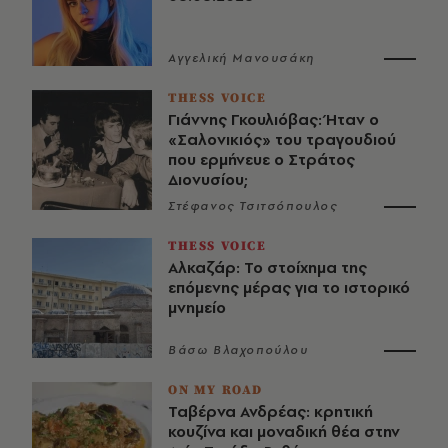
Αγγελική Μανουσάκη
THESS VOICE
Γιάννης Γκουλιόβας: Ήταν ο
«Σαλονικιός» του τραγουδιού
που ερμήνευε ο Στράτος
Διονυσίου;
Στέφανος Τσιτσόπουλος
THESS VOICE
Αλκαζάρ: Το στοίχημα της
επόμενης μέρας για το ιστορικό
μνημείο
Βάσω Βλαχοπούλου
ON MY ROAD
Ταβέρνα Ανδρέας: κρητική
κουζίνα και μοναδική θέα στην