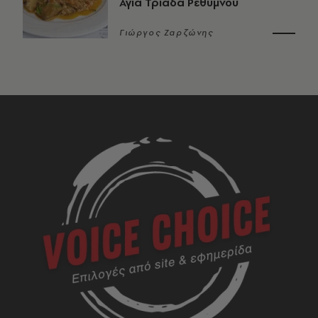
Αγία Τριάδα Ρεθύμνου
Γιώργος Ζαρζώνης