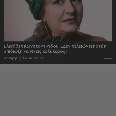
Ελισάβετ Κωνσταντινίδου: «Δεν τελειώνει ποτέ η
επιδίωξη να γίνεις καλύτερος»
Δημήτρης Καραθάνος