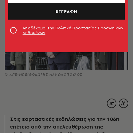
ΕΓΓΡΑΦΗ
Αποδέχομαι την
Πολιτική Προστασίας Προσωπικών
Δεδομένων
© ΑΠΕ-ΜΠΕ/ΘΟΔΩΡΗΣ ΜΑΝΩΛΟΠΟΥΛΟΣ
Στις εορταστικές εκδηλώσεις για την 106η
επέτειο από την απελευθέρωση της