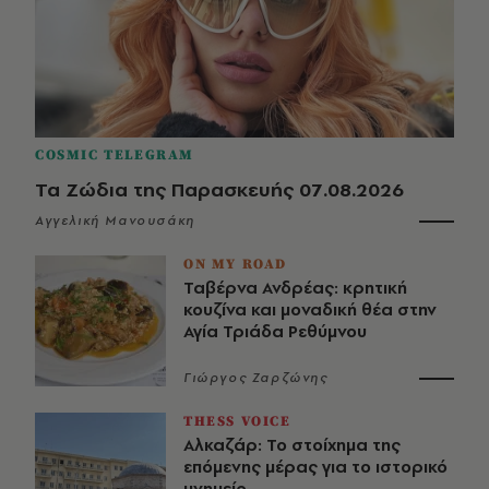
COSMIC TELEGRAM
Τα Ζώδια της Παρασκευής 07.08.2026
Αγγελική Μανουσάκη
ON MY ROAD
Ταβέρνα Ανδρέας: κρητική
κουζίνα και μοναδική θέα στην
Αγία Τριάδα Ρεθύμνου
Γιώργος Ζαρζώνης
THESS VOICE
Αλκαζάρ: Το στοίχημα της
επόμενης μέρας για το ιστορικό
μνημείο