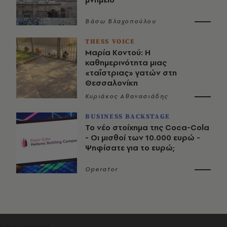
Βάσω Βλαχοπούλου
THESS VOICE
Μαρία Κοντού: Η
καθημερινότητα μιας
«ταΐστριας» γατών στη
Θεσσαλονίκη
Κυριάκος Αθανασιάδης
BUSINESS BACKSTAGE
Το νέο στοίχημα της Coca-Cola
- Οι μισθοί των 10.000 ευρώ -
Ψηφίσατε για το ευρώ;
Operator