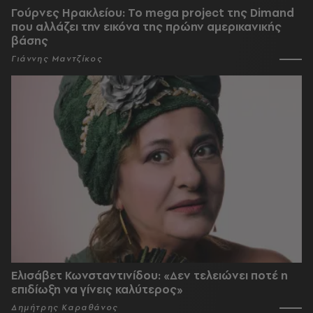
Γούρνες Ηρακλείου: To mega project της Dimand
που αλλάζει την εικόνα της πρώην αμερικανικής
βάσης
Γιάννης Μαντζίκος
Ελισάβετ Κωνσταντινίδου: «Δεν τελειώνει ποτέ η
επιδίωξη να γίνεις καλύτερος»
Δημήτρης Καραθάνος