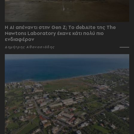
Η AI απέναντι στην Gen Z; Το debAIte της The
Newtons Laboratory έκανε κάτι πολύ πιο
ενδιαφέρον
Δημήτρης Αθανασιάδης