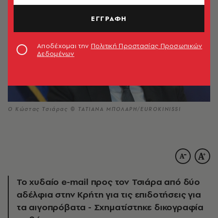
ΕΓΓΡΑΦΗ
Αποδέχομαι την
Πολιτική Προστασίας Προσωπικών
Δεδομένων
Ο Κώστας Τσιάρας © ΤΑΤΙΑΝΑ ΜΠΟΛΑΡΗ/EUROKINISSI
Το χυδαίο e-mail προς τον Τσιάρα από δύο
αδέλφια στην Κρήτη για τις επιδοτήσεις για
τα αιγοπρόβατα - Σχηματίστηκε δικογραφία