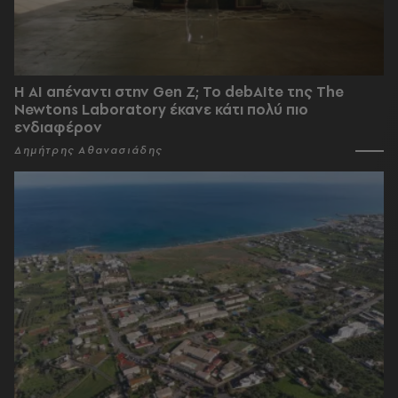
Η AI απέναντι στην Gen Z; Το debAIte της The
Newtons Laboratory έκανε κάτι πολύ πιο
ενδιαφέρον
Δημήτρης Αθανασιάδης