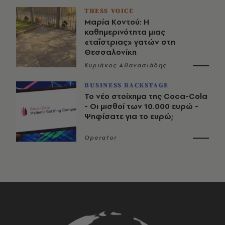
THESS VOICE
Μαρία Κοντού: Η
καθημερινότητα μιας
«ταΐστριας» γατών στη
Θεσσαλονίκη
Κυριάκος Αθανασιάδης
BUSINESS BACKSTAGE
Το νέο στοίχημα της Coca-Cola
- Οι μισθοί των 10.000 ευρώ -
Ψηφίσατε για το ευρώ;
Operator