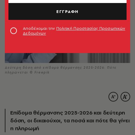
ΕΓΓΡΑΦΗ
Αποδέχομαι την
Πολιτική Προστασίας Προσωπικών
Δεδομένων
Δεύτερη δόση από επίδομα θέρμανσης 2025-2026: Πότε
πληρώνεται © Freepik
Επίδομα θέρμανσης 2025-2026 και δεύτερη
δόση, οι δικαιούχοι, τα ποσά και πότε θα γίνει
η πληρωμή