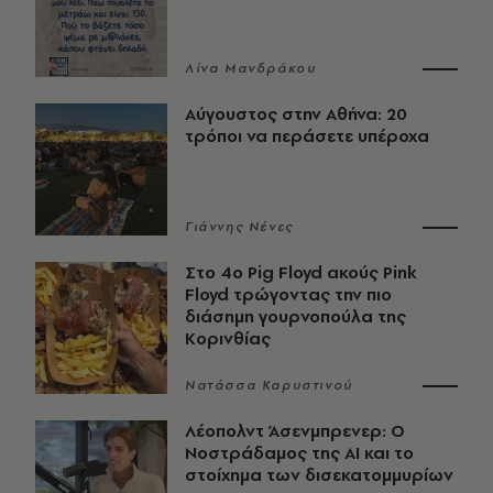
Λίνα Μανδράκου
Αύγουστος στην Αθήνα: 20
τρόποι να περάσετε υπέροχα
Γιάννης Νένες
Στο 4ο Pig Floyd ακούς Pink
Floyd τρώγοντας την πιο
διάσημη γουρνοπούλα της
Κορινθίας
Νατάσσα Καρυστινού
Λέοπολντ Άσενμπρενερ: Ο
Νοστράδαμος της AI και το
στοίχημα των δισεκατομμυρίων