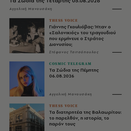
Τα Ζώδια της Τετάρτης 05.08.2026
Αγγελική Μανουσάκη
THESS VOICE
Γιάννης Γκουλιόβας: Ήταν ο
«Σαλονικιός» του τραγουδιού
που ερμήνευε ο Στράτος
Διονυσίου;
Στέφανος Τσιτσόπουλος
COSMIC TELEGRAM
Τα Ζώδια της Πέμπτης
06.08.2026
Αγγελική Μανουσάκη
THESS VOICE
Τα διατηρητέα της Βαλαωρίτου:
το παρελθόν, η ιστορία, το
παρόν τους