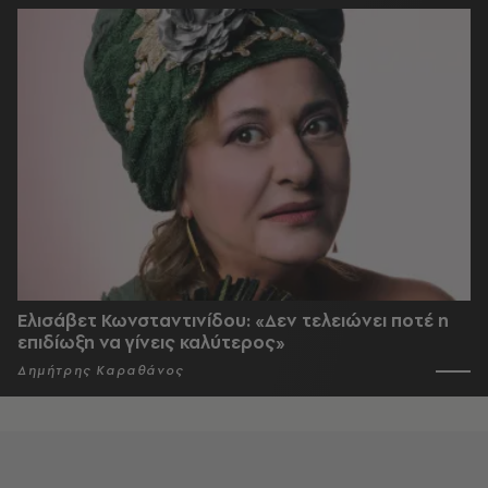
Ελισάβετ Κωνσταντινίδου: «Δεν τελειώνει ποτέ η
επιδίωξη να γίνεις καλύτερος»
Δημήτρης Καραθάνος