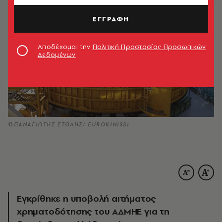
ΕΓΓΡΑΦΗ
Αποδέχομαι την
Πολιτική Προστασίας Προσωπικών
Δεδομένων
©ΠΑΝΑΓΙΩΤΗΣ ΣΤΟΛΗΣ/ EUROKINISSI
Εγκρίθηκε η υποβολή αιτήματος
χρηματοδότησης του ΑΔΜΗΕ για τη