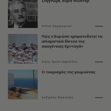
Συγγνώμη, κύριε Φώκνερ
Ντίνα Σαρακηνού
Πώς η Ευρώπη χρηματοδοτεί τα
ισλαμιστικά δίκτυα της
οικογένειας Ερντογάν
Σώτη Τριανταφύλλου
Ο τουρισμός της γουρούνας
Ανδρέας Βασιλιάς