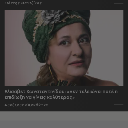
Γιάννης Μαντζίκος
Ελισάβετ Κωνσταντινίδου: «Δεν τελειώνει ποτέ η
επιδίωξη να γίνεις καλύτερος»
Δημήτρης Καραθάνος