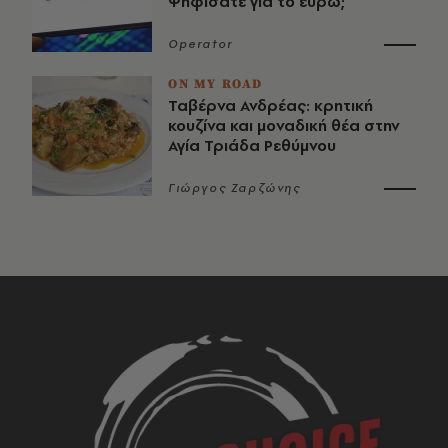
Ψηφίσατε για το ευρώ;
Operator
ON MY ROAD
Ταβέρνα Ανδρέας: κρητική
κουζίνα και μοναδική θέα στην
Αγία Τριάδα Ρεθύμνου
Γιώργος Ζαρζώνης