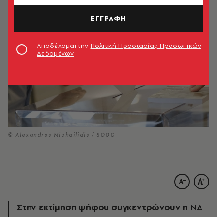
ΕΓΓΡΑΦΗ
Αποδέχομαι την
Πολιτική Προστασίας Προσωπικών
Δεδομένων
© Alexandros Michailidis / SOOC
Στην εκτίμηση ψήφου συγκεντρώνουν η ΝΔ