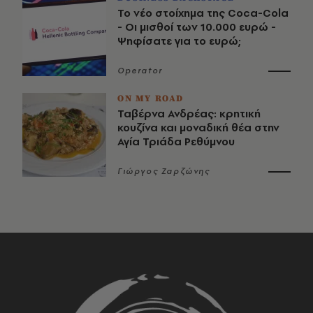
Το νέο στοίχημα της Coca-Cola
- Οι μισθοί των 10.000 ευρώ -
Ψηφίσατε για το ευρώ;
Operator
ON MY ROAD
Ταβέρνα Ανδρέας: κρητική
κουζίνα και μοναδική θέα στην
Αγία Τριάδα Ρεθύμνου
Γιώργος Ζαρζώνης