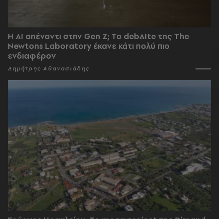
Η AI απέναντι στην Gen Z; Το debAIte της The
Newtons Laboratory έκανε κάτι πολύ πιο
ενδιαφέρον
Δημήτρης Αθανασιάδης