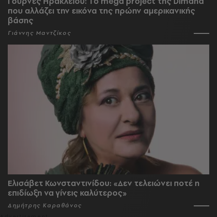
Γούρνες Ηρακλείου: To mega project της Dimand
που αλλάζει την εικόνα της πρώην αμερικανικής
βάσης
Γιάννης Μαντζίκος
Ελισάβετ Κωνσταντινίδου: «Δεν τελειώνει ποτέ η
επιδίωξη να γίνεις καλύτερος»
Δημήτρης Καραθάνος