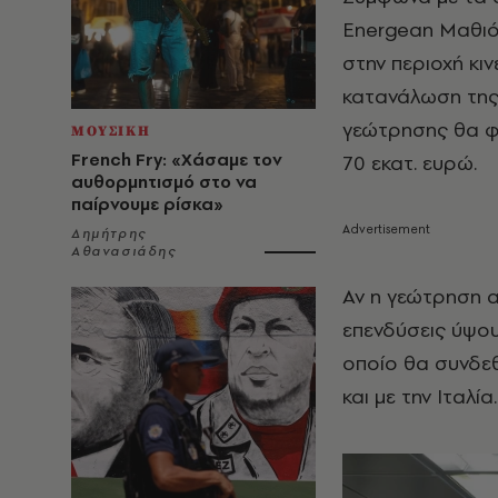
Energean Μαθιός
στην περιοχή κιν
κατανάλωση της 
γεώτρησης θα φθ
ΜΟΥΣΙΚΗ
French Fry: «Χάσαμε τον
70 εκατ. ευρώ.
αυθορμητισμό στο να
παίρνουμε ρίσκα»
Δημήτρης
Αθανασιάδης
Αν η γεώτρηση α
επενδύσεις ύψου
οποίο θα συνδε
και με την Ιταλία.