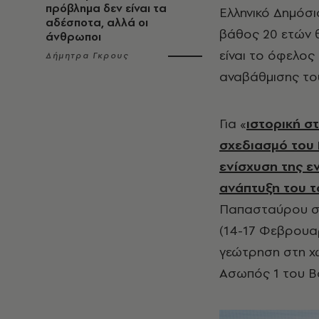
πρόβλημα δεν είναι τα
Ελληνικό Δημόσιο
αδέσποτα, αλλά οι
βάθος 20 ετών 
άνθρωποι
είναι το όφελος
Δήμητρα Γκρους
αναβάθμισης το
Για «
ιστορική στ
σχεδιασμό του
ενίσχυση της ε
ανάπτυξη του 
Παπασταύρου ση
(14-17 Φεβρουαρ
γεώτρηση στη χώ
Ασωπός 1 του Βο