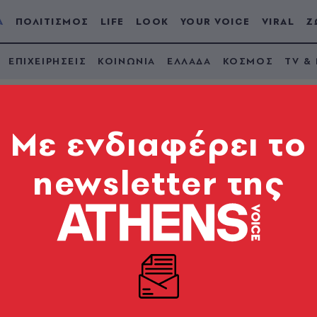
Α
ΠΟΛΙΤΙΣΜΟΣ
LIFE
LOOK
YOUR VOICE
VIRAL
Ζ
ΕΠΙΧΕΙΡΗΣΕΙΣ
ΚΟΙΝΩΝΙΑ
ΕΛΛΑΔΑ
ΚΟΣΜΟΣ
TV &
Mε ενδιαφέρει το
newsletter της
κά μέτρα οι εκτιμήσε
σικού αερίου στο Ιό
ασης Γεώτρησης για το Block 2