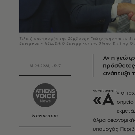
Τελετή υπογραφής της Σύμβασης Γεώτρησης για το Blo
Energean - HELLENiQ Energy και της Stena Drilling
Αν η γεώτρ
πρόσθετες 
15.04.2026, 15:17
ανάπτυξη 
«Α
ν οι ι
σημείο
εκμετά
Newsroom
άλμα οικονομική
υπουργός Περιβ