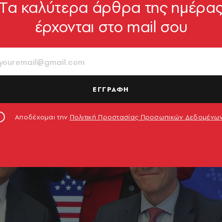
Tα καλύτερα άρθρα της ημέρα
έρχονται στο mail σου
ΕΓΓΡΑΦΗ
Αποδέχομαι την
Πολιτική Προστασίας Προσωπικών Δεδομένω