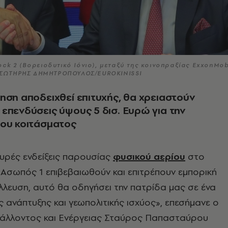
ck 2 (Βορειοδυτικό Ιόνιο), μεταξύ της κοινοπραξίας ExxonMob
 © ΣΩΤΗΡΗΣ ΔΗΜΗΤΡΟΠΟΥΛΟΣ/EUROKINISSI
ηση αποδειχθεί επιτυχής, θα χρειαστούν
επενδύσεις ύψους 5 δισ. Ευρώ για την
του κοιτάσματος
σχυρές ενδείξεις παρουσίας
φυσικού αερίου
στο
 Ασωπός 1 επιβεβαιωθούν και επιτρέπουν εμπορική
λλευση, αυτό θα οδηγήσει την πατρίδα μας σε ένα
ς ανάπτυξης και γεωπολιτικής ισχύος», επεσήμανε ο
άλλοντος και Ενέργειας Σταύρος Παπασταύρου