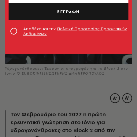
ΕΓΓΡΑΦΗ
Αποδέχομαι την
Πολιτική Προστασίας Προσωπικών
Δεδομένων
Υδρογονάνθρακες: Έπεσαν οι υπογραφές για το Block 2 στο
Ιόνιο © EUROKINISSI/ΣΩΤΗΡΗΣ ΔΗΜΗΤΡΟΠΟΥΛΟΣ
Τον Φεβρουάριο του 2027 η πρώτη
ερευνητική γεώτρηση στο Ιόνιο για
υδρογονάνθρακες στο Block 2 από την