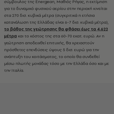
σύμβουλος της Energean, Μαθιός Ρήγας, η εκτίμηση
για το δυναμικό φυσικού αερίου στην περιοχή κινείται
στα 270 δισ. κυβικά μέτρα (συγκριτικά η ετήσια
κατανάλωση της Ελλάδας είναι 6-7 δισ. κυβικά μέτρα),
το βάθος της γεώτρησης θα φθάσει έως τα 4.622
μέτρα
και το κόστος της στα 60-70 εκατ. ευρώ. Αν η
γεώτρηση αποδειχθεί επιτυχής, θα χρειαστούν
πρόσθετες επενδύσεις ύψους 5 δισ. ευρώ για την
ανάπτυξη του κοιτάσματος, το οποίο θα συνδεθεί
μέσω πλωτής μονάδας τόσο με την Ελλάδα όσο και με
την Ιταλία.