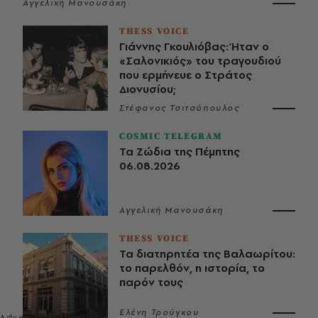
Αγγελική Μανουσάκη
THESS VOICE
Γιάννης Γκουλιόβας: Ήταν ο
«Σαλονικιός» του τραγουδιού
που ερμήνευε ο Στράτος
Διονυσίου;
Στέφανος Τσιτσόπουλος
COSMIC TELEGRAM
Τα Ζώδια της Πέμπτης
06.08.2026
Αγγελική Μανουσάκη
THESS VOICE
Τα διατηρητέα της Βαλαωρίτου:
το παρελθόν, η ιστορία, το
παρόν τους
Ελένη Τρούγκου