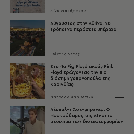
Λίνα Μανδράκου
Αύγουστος στην Αθήνα: 20
τρόποι να περάσετε υπέροχα
Γιάννης Νένες
Στο 4ο Pig Floyd ακούς Pink
Floyd τρώγοντας την πιο
διάσημη γουρνοπούλα της
Κορινθίας
Νατάσσα Καρυστινού
Λέοπολντ Άσενμπρενερ: Ο
Νοστράδαμος της AI και το
στοίχημα των δισεκατομμυρίων