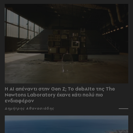
Η AI απέναντι στην Gen Z; Το debAIte της The
Newtons Laboratory έκανε κάτι πολύ πιο
ενδιαφέρον
Δημήτρης Αθανασιάδης