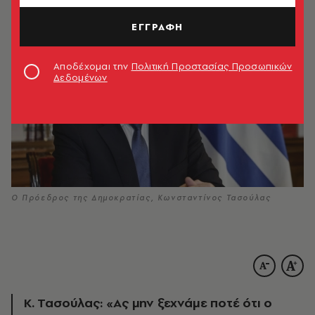
ΕΓΓΡΑΦΗ
Αποδέχομαι την
Πολιτική Προστασίας Προσωπικών
Δεδομένων
Ο Πρόεδρος της Δημοκρατίας, Κωνσταντίνος Τασούλας
Κ. Τασούλας: «Ας μην ξεχνάμε ποτέ ότι ο