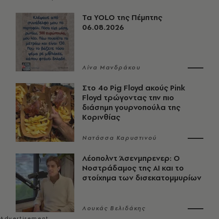
Τα YOLO της Πέμπτης
06.08.2026
Λίνα Μανδράκου
Στο 4ο Pig Floyd ακούς Pink
Floyd τρώγοντας την πιο
διάσημη γουρνοπούλα της
Κορινθίας
Νατάσσα Καρυστινού
Λέοπολντ Άσενμπρενερ: Ο
Νοστράδαμος της AI και το
στοίχημα των δισεκατομμυρίων
Λουκάς Βελιδάκης