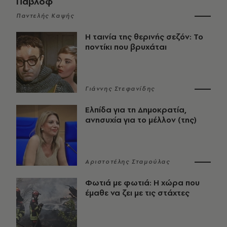
Παβλόφ
Παντελής Καψής
Η ταινία της θερινής σεζόν: Το
ποντίκι που βρυχάται
Γιάννης Στεφανίδης
Ελπίδα για τη Δημοκρατία,
ανησυχία για το μέλλον (της)
Αριστοτέλης Σταμούλας
Φωτιά με φωτιά: Η χώρα που
έμαθε να ζει με τις στάχτες