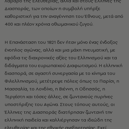
λάβαρο της Ελευθερίας, αλλά και στους Έλληνες της
Διασποράς, των οποίων η συμβολή υπήρξε
καθοριστική για την αναγέννηση του Έθνους, μετά από
400 και πλέον χρόνια οθωμανικού ζυγού.
Η Επανάσταση του 1821 δεν ήταν μόνο ένας ένδοξος
ένοπλος αγώνας, αλλά και μια μάχη πνευματική, με
εφόδια τις διαχρονικές αξίες του Ελληνισμού και τα
διδάγματα του ευρωπαϊκού Διαφωτισμού. Η ελληνική
διασπορά, σε αγαστή συνεργασία με το κίνημα του
Φιλελληνισμού, μετέτρεψε πόλεις όπως το Παρίσι, η
Μασσαλία, το Λονδίνο, η Βιέννη, η Οδησσός, η
Τεργέστη και τόσες άλλες, σε ζωντανούς πυρήνες
υποστήριξης του Αγώνα. Στους τόπους αυτούς, οι
Έλληνες της Διασποράς διατήρησαν ζωντανή την
ελληνική παιδεία και καλλιέργησαν τα ιδεώδη της
ελευθερίας και της εθνικής ανεξαρτησίας. Εκεί