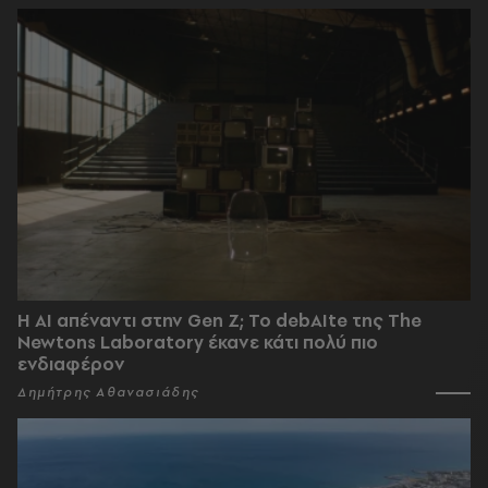
Η AI απέναντι στην Gen Z; Το debAIte της The
Newtons Laboratory έκανε κάτι πολύ πιο
ενδιαφέρον
Δημήτρης Αθανασιάδης