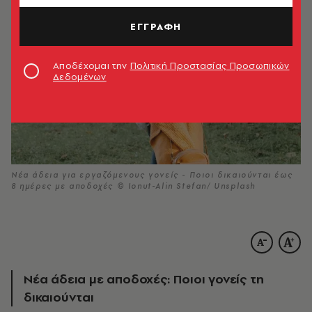
ΕΓΓΡΑΦΗ
Αποδέχομαι την
Πολιτική Προστασίας Προσωπικών
Δεδομένων
Νέα άδεια για εργαζόμενους γονείς - Ποιοι δικαιούνται έως
8 ημέρες με αποδοχές © Ionut-Alin Stefan/ Unsplash
Νέα άδεια με αποδοχές: Ποιοι γονείς τη
δικαιούνται