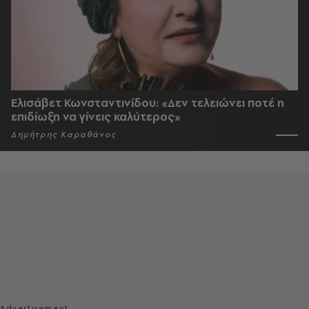
Ελισάβετ Κωνσταντινίδου: «Δεν τελειώνει ποτέ η
επιδίωξη να γίνεις καλύτερος»
Δημήτρης Καραθάνος