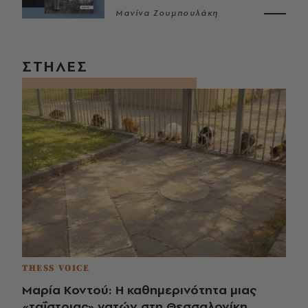
Μανίνα Ζουμπουλάκη
ΣΤΗΛΕΣ
THESS VOICE
Μαρία Κοντού: Η καθημερινότητα μιας
«ταΐστριας» γατών στη Θεσσαλονίκη