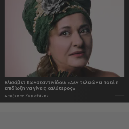
Ελισάβετ Κωνσταντινίδου: «Δεν τελειώνει ποτέ η
επιδίωξη να γίνεις καλύτερος»
Δημήτρης Καραθάνος