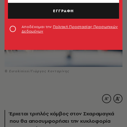
ΕΓΓΡΑΦΗ
Αποδέχομαι την
Πολιτική Προστασίας Προσωπικών
Δεδομένων
© Eurokinissi/Γιώργος Κονταρίνης
Έρχεται τριπλός κόμβος στον Σκαραμαγκά
που θα αποσυμφορήσει την κυκλοφορία