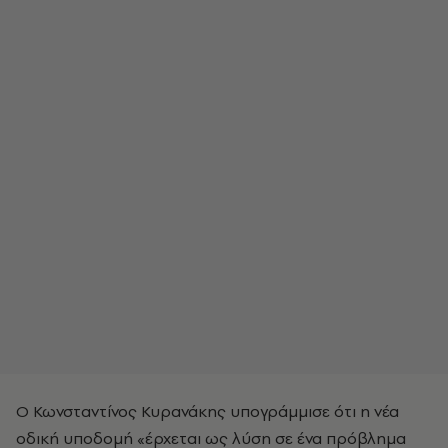
Ο Κωνσταντίνος Κυρανάκης υπογράμμισε ότι η νέα
οδική υποδομή «έρχεται ως λύση σε ένα πρόβλημα