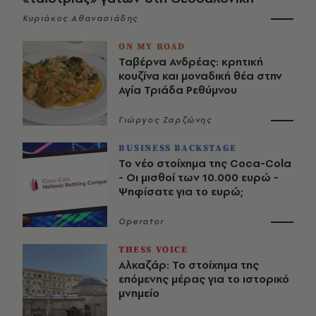
Κυριάκος Αθανασιάδης
ON MY ROAD
Ταβέρνα Ανδρέας: κρητική
κουζίνα και μοναδική θέα στην
Αγία Τριάδα Ρεθύμνου
Γιώργος Ζαρζώνης
BUSINESS BACKSTAGE
Το νέο στοίχημα της Coca-Cola
- Οι μισθοί των 10.000 ευρώ -
Ψηφίσατε για το ευρώ;
Operator
THESS VOICE
Αλκαζάρ: Το στοίχημα της
επόμενης μέρας για το ιστορικό
μνημείο