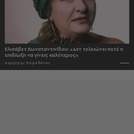
Ελισάβετ Κωνσταντινίδου: «Δεν τελειώνει ποτέ η
επιδίωξη να γίνεις καλύτερος»
Δημήτρης Καραθάνος