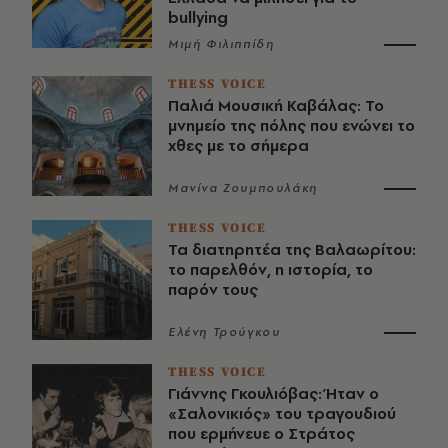
bullying
Μιμή Φιλιππίδη
THESS VOICE
Παλιά Μουσική Καβάλας: Το
μνημείο της πόλης που ενώνει το
χθες με το σήμερα
Μανίνα Ζουμπουλάκη
THESS VOICE
Τα διατηρητέα της Βαλαωρίτου:
το παρελθόν, η ιστορία, το
παρόν τους
Ελένη Τρούγκου
THESS VOICE
Γιάννης Γκουλιόβας: Ήταν ο
«Σαλονικιός» του τραγουδιού
που ερμήνευε ο Στράτος