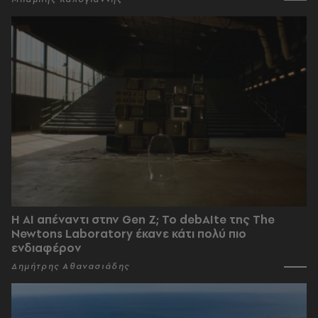
Η AI απέναντι στην Gen Z; Το debAIte της The
Newtons Laboratory έκανε κάτι πολύ πιο
ενδιαφέρον
Δημήτρης Αθανασιάδης