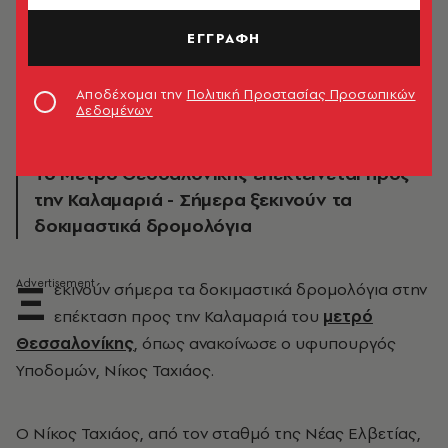
© ΚΟΝΤΑΡΙΝΗΣ ΓΙΩΡΓΟΣ/EUROKINSSI
ΕΓΓΡΑΦΗ
Αποδέχομαι την
Πολιτική Προστασίας Προσωπικών
Δεδομένων
Το Μετρό Θεσσαλονίκης επεκτείνεται προς
την Καλαμαριά - Σήμερα ξεκινούν τα
δοκιμαστικά δρομολόγια
Ξ
εκινούν σήμερα τα δοκιμαστικά δρομολόγια στην
επέκταση προς την Καλαμαριά του
μετρό
Θεσσαλονίκης
, όπως ανακοίνωσε ο υφυπουργός
Υποδομών, Νίκος Ταχιάος.
Ο Νίκος Ταχιάος, από τον σταθμό της Νέας Ελβετίας,