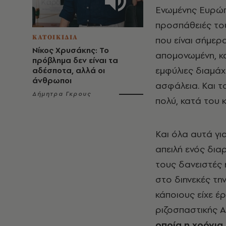
Ενωμένης Ευρώπη
προσπάθειές του
ΚΑΤΟΙΚΙΔΙΑ
που είναι σήμερ
Νίκος Χρυσάκης: Το
απομονωμένη, κ
πρόβλημα δεν είναι τα
εμφύλιες διαμάχ
αδέσποτα, αλλά οι
άνθρωποι
ασφάλεια. Και τ
Δήμητρα Γκρους
πολύ, κατά του
Και όλα αυτά για
απειλή ενός δια
τους δανειστές 
στο διηνεκές την
κάποιους είχε έ
ριζοσπαστικής 
οποία η χρόνια