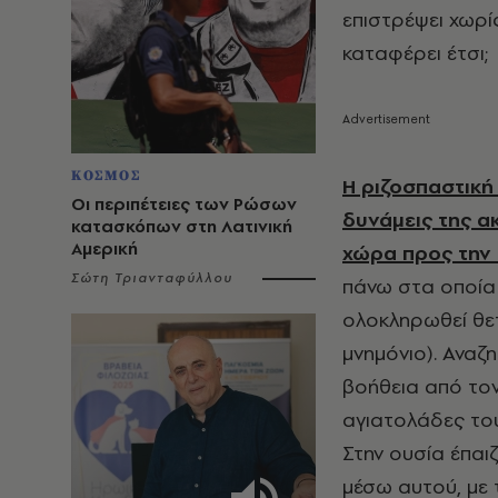
επιστρέψει χωρί
καταφέρει έτσι;
ΚΟΣΜΟΣ
Η ριζοσπαστική
Οι περιπέτειες των Ρώσων
δυνάμεις της 
κατασκόπων στη Λατινική
Αμερική
χώρα προς την
Σώτη Τριανταφύλλου
πάνω στα οποία 
ολοκληρωθεί θετ
μνημόνιο). Αναζ
βοήθεια από το
αγιατολάδες του
Στην ουσία έπαι
μέσω αυτού, με 