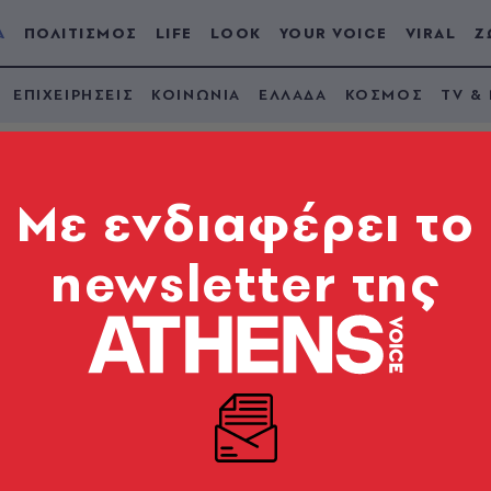
Α
ΠΟΛΙΤΙΣΜΟΣ
LIFE
LOOK
YOUR VOICE
VIRAL
Ζ
ΕΠΙΧΕΙΡΗΣΕΙΣ
ΚΟΙΝΩΝΙΑ
ΕΛΛΑΔΑ
ΚΟΣΜΟΣ
TV &
Mε ενδιαφέρει το
newsletter της
5 - Δέκα χρόνια μετ
αγράψουν την ιστορί
. Και θα υπερασπιστεί όχι μόνο την αλήθεια που όλο