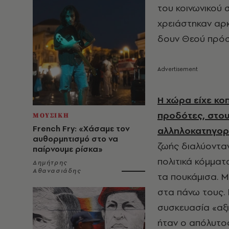
του κοινωνικού σ
χρειάστηκαν αρκ
δουν Θεού πρό
Η χώρα είχε κο
προδότες, στου
ΜΟΥΣΙΚΗ
French Fry: «Χάσαμε τον
αλληλοκατηγορο
αυθορμητισμό στο να
ζωής διαλύονταν
παίρνουμε ρίσκα»
πολιτικά κόμματ
Δημήτρης
Αθανασιάδης
τα πουκάμισα. Μ
στα πάνω τους.
συσκευασία «αξι
ήταν ο απόλυτος