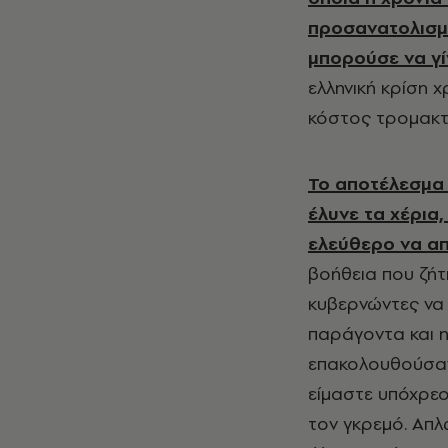
προσανατολισμο
μπορούσε να γί
ελληνική κρίση χ
κόστος τρομακτικ
Το αποτέλεσμα
έλυνε τα χέρια
ελεύθερο να απ
βοήθεια που ζήτ
κυβερνώντες να 
παράγοντα και 
επακολουθούσαν
είμαστε υπόχρεο
τον γκρεμό. Απλ