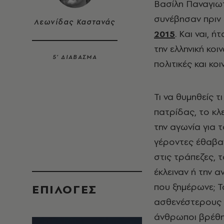
Βασίλη Παναγιω
συνέβησαν πριν 
Λεωνίδας Καστανάς
2015
. Και ναι, 
την ελληνική κοι
5’ ΔΙΑΒΑΣΜΑ
πολιτικές και κοι
Τι να θυμηθείς τ
πατρίδας, το κλε
την αγωνία για 
γέροντες έθαβαν
στις τράπεζες, 
έκλειναν ή την α
που ξημέρωνε; 
EΠΙΛΟΓΈΣ
ασθενέστερους 
άνθρωποι βρέθη