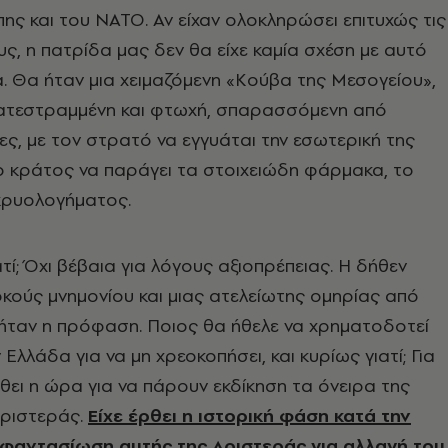
ς και του ΝΑΤΟ. Αν είχαν ολοκληρώσει επιτυχώς τις
ς, η πατρίδα μας δεν θα είχε καμία σχέση με αυτό
α. Θα ήταν μια χειμαζόμενη «Κούβα της Μεσογείου»,
ατεστραμμένη και φτωχή, σπαρασσόμενη από
ες, με τον στρατό να εγγυάται την εσωτερική της
ο κράτος να παράγει τα στοιχειώδη φάρμακα, το
 κρυολογήματος.
τί; Όχι βέβαια για λόγους αξιοπρέπειας. Η δήθεν
ρκούς μνημονίου και μιας ατελείωτης ομηρίας από
ήταν η πρόφαση. Ποιος θα ήθελε να χρηματοδοτεί
 Ελλάδα για να μη χρεοκοπήσει, και κυρίως γιατί; Για
ρθει η ώρα για να πάρουν εκδίκηση τα όνειρα της
Αριστεράς.
Είχε έρθει η ιστορική φάση κατά την
 φαντασίωση αυτής της Αριστεράς για αλλαγή του