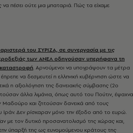
ς να πέσει ούτε μια μπαταριά. Πώς τα είχαμε
 αριστερά του ΣΥΡΙΖΑ, σε συνεργασία με τις
ακροδεξιάς των ΑΝΕΛ οδηγούσαν υπερήφανα τη
 καταστροφή
. Αρνούμενοι να υπογράψουν τα μέτρα
έπρεπε να δεσμευτεί η ελληνική κυβέρνηση ώστε να
ικά η αξιολόγηση της δανειακής σύμβασης (2ο
ητούσαν άλλα λιμάνια, όπως αυτό του Πούτιν, έψαχν
ν Μαδούρο και ζητούσαν δανεικά από τους
 Ιράν. Δεν ρίσκαραν μόνο την έξοδο από το ευρώ.
ζαν με τον δυτικό προσανατολισμό της χώρας και,
την ύπαρξή της ως ευνομούμενου κράτους της