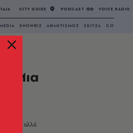
ΩΔΙΑ
CITY GUIDE
PODCAST
VOICE RADIO
 MEDIA
SHOWBIZ
ΑΘΛΗΤΙΣΜΟΣ
ΣΚΙΤΣΑ
COVID 19
ά: Μια
α
ι ζήσαμε, αλλά