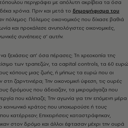
τόπουλου περιγράφει με απόλυτη ακρίβεια τα όσα
δέκα χρόνια. Πριν και μετά το
δημοψήφισμα του
ήταν πόλεμος. Πόλεμος οικονομικός που δίχασε βαθιά
νωνία και προκάλεσε ανυπολόγιστες οικονομικές,
νωνικές συνέπειες σ’ αυτήν.
ι να ξεχάσεις απ’ όσα πέρασες; Τη χρεοκοπία της
ίσιμο των τραπεζών, τα capital controls, τα 60 ευρώ
τους κόπους μιας ζωής, ή μήπως τα ευρώ που οι
 στη ζαρντινιέρα; Την οικονομική ύφεση, τις ουρές
τους δρόμους που άδειαζαν, τα μικρομάγαζα που
νεργία που κάλπαζε; Την αγωνία για την επόμενη μέρα
Το κοινωνικό κράτος που υποχωρούσε ή τους
που κατέρρεαν; Επιχειρήσεις καταστράφηκαν,
καν στον δρόμο και άλλοι έφτασαν μέχρι την ουρά