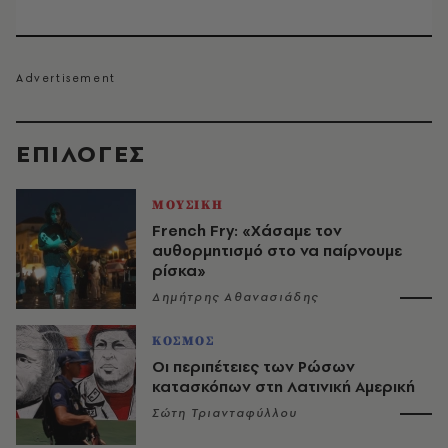
EΠΙΛΟΓΈΣ
ΜΟΥΣΙΚΗ
French Fry: «Χάσαμε τον
αυθορμητισμό στο να παίρνουμε
ρίσκα»
Δημήτρης Αθανασιάδης
ΚΟΣΜΟΣ
Οι περιπέτειες των Ρώσων
κατασκόπων στη Λατινική Αμερική
Σώτη Τριανταφύλλου