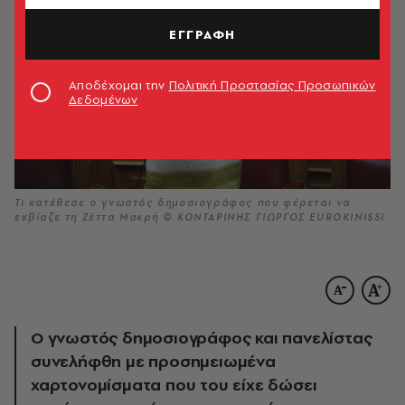
ΕΓΓΡΑΦΗ
Αποδέχομαι την
Πολιτική Προστασίας Προσωπικών
Δεδομένων
Τι κατέθεσε ο γνωστός δημοσιογράφος που φέρεται να
εκβίαζε τη Ζέττα Μακρή © ΚΟΝΤΑΡΙΝΗΣ ΓΙΩΡΓΟΣ EUROKINISSI
Ο γνωστός δημοσιογράφος και πανελίστας
συνελήφθη με προσημειωμένα
χαρτονομίσματα που του είχε δώσει