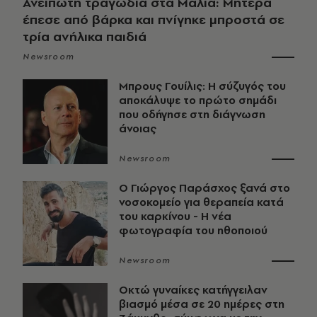
Ανείπωτη τραγωδία στα Μάλια: Μητέρα
έπεσε από βάρκα και πνίγηκε μπροστά σε
τρία ανήλικα παιδιά
Newsroom
Μπρους Γουίλις: Η σύζυγός του
αποκάλυψε το πρώτο σημάδι
που οδήγησε στη διάγνωση
άνοιας
Newsroom
O Γιώργος Παράσχος ξανά στο
νοσοκομείο για θεραπεία κατά
του καρκίνου - Η νέα
φωτογραφία του ηθοποιού
Newsroom
Οκτώ γυναίκες κατήγγειλαν
βιασμό μέσα σε 20 ημέρες στη