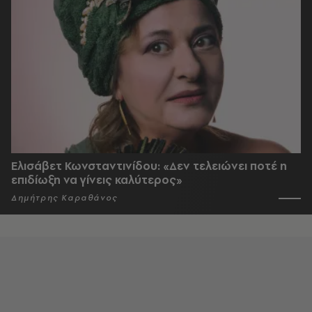
Ελισάβετ Κωνσταντινίδου: «Δεν τελειώνει ποτέ η
επιδίωξη να γίνεις καλύτερος»
Δημήτρης Καραθάνος