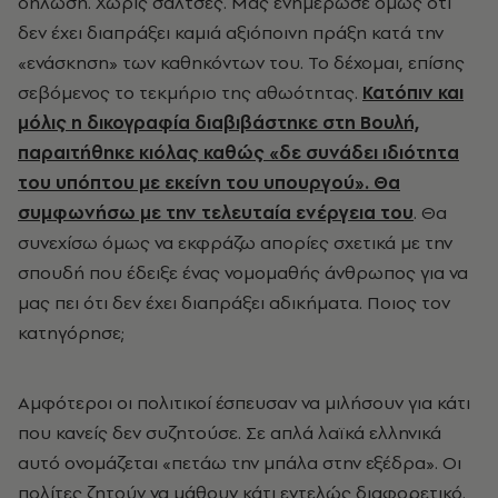
δήλωση. Χωρίς σάλτσες. Μάς ενημέρωσε όμως ότι
δεν έχει διαπράξει καμιά αξιόποινη πράξη κατά την
«ενάσκηση» των καθηκόντων του. Το δέχομαι, επίσης
σεβόμενος το τεκμήριο της αθωότητας.
Κατόπιν και
μόλις η δικογραφία διαβιβάστηκε στη Βουλή,
παραιτήθηκε κιόλας καθώς «δε συνάδει ιδιότητα
του υπόπτου με εκείνη του υπουργού». Θα
συμφωνήσω με την τελευταία ενέργεια του
. Θα
συνεχίσω όμως να εκφράζω απορίες σχετικά με την
σπουδή που έδειξε ένας νομομαθής άνθρωπος για να
μας πει ότι δεν έχει διαπράξει αδικήματα. Ποιος τον
κατηγόρησε;
Αμφότεροι οι πολιτικοί έσπευσαν να μιλήσουν για κάτι
που κανείς δεν συζητούσε. Σε απλά λαϊκά ελληνικά
αυτό ονομάζεται «πετάω την μπάλα στην εξέδρα». Οι
πολίτες ζητούν να μάθουν κάτι εντελώς διαφορετικό.