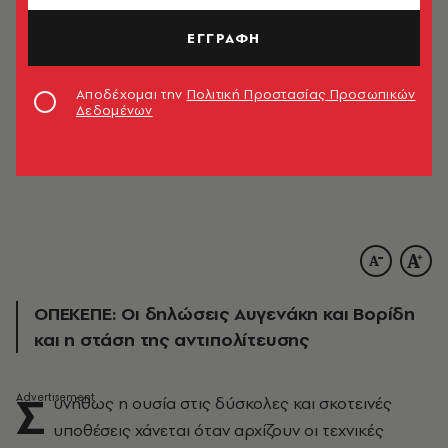
ΕΓΓΡΑΦΗ
Αποδέχομαι την
Πολιτική Προστασίας Προσωπικών
Δεδομένων
© ΑΝΤΩΝΗΣ ΝΙΚΟΛΟΠΟΥΛΟΣ/EUROKINISSI
ΟΠΕΚΕΠΕ: Οι δηλώσεις Αυγενάκη και Βορίδη
και η στάση της αντιπολίτευσης
Σ
υνήθως η ουσία στις δύσκολες και σκοτεινές
υποθέσεις χάνεται όταν αρχίζουν οι τεχνικές