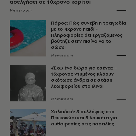
ασελγήσει σε 10χρονο κορίτσι
Newsroom
Πάρος: Πώς συνέβη η τραγωδία
με το 4χρονο παιδί -
Πληροφορίες ότι εργαζόμενος
βούτηξε στην πισίνα να το
σώσει
Newsroom
«Έχω ένα δώρο για εσένα» -
15χρονος ντυμένος κλόουν
σκότωσε άνδρα σε στάση
λεωφορείου στο Ιλινόι
Newsroom
Χαλκιδική: 3 συλλήψεις στο
Πευκοχώρι και 5 λουκέτα για
αυθαιρεσίες στις παραλίες