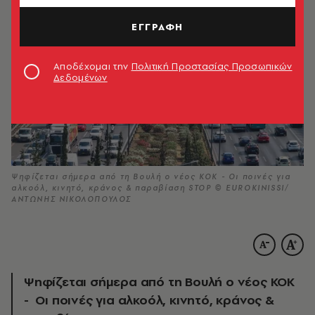
ΕΓΓΡΑΦΗ
Αποδέχομαι την
Πολιτική Προστασίας Προσωπικών
Δεδομένων
Ψηφίζεται σήμερα από τη Βουλή ο νέος ΚΟΚ - Οι ποινές για
αλκοόλ, κινητό, κράνος & παραβίαση STOP © EUROKINISSI/
ΑΝΤΩΝΗΣ ΝΙΚΟΛΟΠΟΥΛΟΣ
Ψηφίζεται σήμερα από τη Βουλή ο νέος ΚΟΚ
- Οι ποινές για αλκοόλ, κινητό, κράνος &