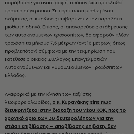
παράβασης για αναστροφή, εφόσον έχει προκληθεί
τροχαία σύγκρουση. Σε περίπτωση μισθωμένου
οχήματος, οι κυρώσεις επιβαρύνουν τον παραβάτη
μισθωτή οδηγό. Επίσης, οι απαγορεύσεις στάθμευσης
των αυτοκινούμενων τροχοσπίτων, θα αφορούν πλέον
τροχόσπιτα μήκους 7,5 μέτρων (αντί 6 μέτρων, όπως
προβλεπόταν) σύμφωνα με την τεκμηρίωση που
κατέθεσε ο οικείος Σύλλογος Επαγγελματιών
Αυτοκινούμενων και Ρυμουλκούμενων Τροχόσπιτων
Ελλάδος.
Αναφορικά με την κίνηση των ταξί στις
λεωφορειολωρίδες,
ο κ. Κυρανάκης είπε πως
διευκρινίζεται στην διάταξη του νέου ΚΟΚ, πως το
χρονικό όριο των 30 δευτερολέπτων για την
στάση επιβίβασης – αποβίβασης επιβάτη, δεν