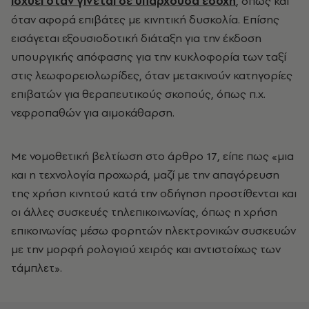
ισχύει όταν γίνεται σε υπάρχουσα εσοχή
, όπως και
όταν αφορά επιβάτες με κινητική δυσκολία. Επίσης
εισάγεται εξουσιοδοτική διάταξη για την έκδοση
υπουργικής απόφασης για την κυκλοφορία των ταξί
στις λεωφορειολωρίδες, όταν μετακινούν κατηγορίες
επιβατών για θεραπευτικούς σκοπούς, όπως π.χ.
νεφροπαθών για αιμοκάθαρση.
Με νομοθετική βελτίωση στο άρθρο 17, είπε πως «μια
και η τεχνολογία προχωρά, μαζί με την απαγόρευση
της χρήση κινητού κατά την οδήγηση προστίθενται και
οι άλλες συσκευές τηλεπικοινωνίας, όπως η χρήση
επικοινωνίας μέσω φορητών ηλεκτρονικών συσκευών
με την μορφή ρολογιού χειρός και αντιστοίχως των
τάμπλετ».