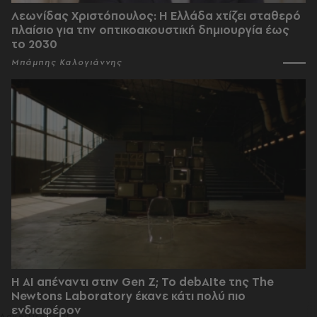
Λεωνίδας Χριστόπουλος: Η Ελλάδα χτίζει σταθερό
πλαίσιο για την οπτικοακουστική δημιουργία έως
το 2030
Μπάμπης Καλογιάννης
Η AI απέναντι στην Gen Z; Το debAIte της The
Newtons Laboratory έκανε κάτι πολύ πιο
ενδιαφέρον