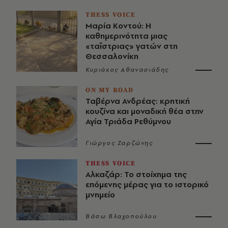
THESS VOICE
Μαρία Κοντού: Η
καθημερινότητα μιας
«ταΐστριας» γατών στη
Θεσσαλονίκη
Κυριάκος Αθανασιάδης
ON MY ROAD
Ταβέρνα Ανδρέας: κρητική
κουζίνα και μοναδική θέα στην
Αγία Τριάδα Ρεθύμνου
Γιώργος Ζαρζώνης
THESS VOICE
Αλκαζάρ: Το στοίχημα της
επόμενης μέρας για το ιστορικό
μνημείο
Βάσω Βλαχοπούλου