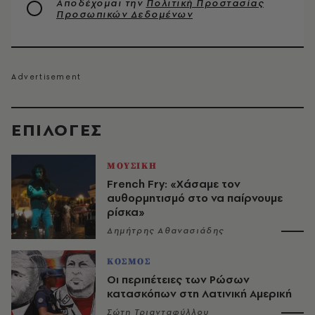
Αποδέχομαι την
Πολιτική Προστασίας
Προσωπικών Δεδομένων
EΠΙΛΟΓΈΣ
ΜΟΥΣΙΚΗ
French Fry: «Χάσαμε τον
αυθορμητισμό στο να παίρνουμε
ρίσκα»
Δημήτρης Αθανασιάδης
ΚΟΣΜΟΣ
Οι περιπέτειες των Ρώσων
κατασκόπων στη Λατινική Αμερική
Σώτη Τριανταφύλλου