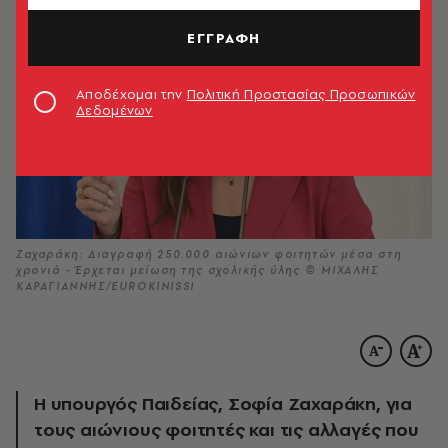
ΕΓΓΡΑΦΗ
Αποδέχομαι την
Πολιτική Προστασίας Προσωπικών
Δεδομένων
Ζαχαράκη: Διαγραφή 250.000 αιώνιων φοιτητών μέσα στη
χρονιά - Έρχεται μείωση της σχολικής ύλης © ΜΙΧΑΛΗΣ
ΚΑΡΑΓΙΑΝΝΗΣ/EUROKINISSI
Η υπουργός Παιδείας, Σοφία Ζαχαράκη, για
τους αιώνιους φοιτητές και τις αλλαγές που